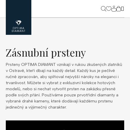
Přejít
na
NÁK
obsah
KOŠ
Zásnubní prsteny
Prsteny OPTIMA DIAMANT vznikají v rukou zkušených zlatníků
v Ostravě, kteří dbají na každý detail. Každý kus je pečlivě
ručně zpracován, aby splňoval nejvyšší nároky na eleganci i
trvanlivost. Můžete si vybrat z exkluzivní kolekce hotových
modelů, nebo si nechat vytvořit prsten na zakázku přesně
podle svých přání. Používáme pouze prvotřídní diamanty a
vybrané drahé kameny, které dodávají každému prstenu
jedinečný a výjimečný charakter.