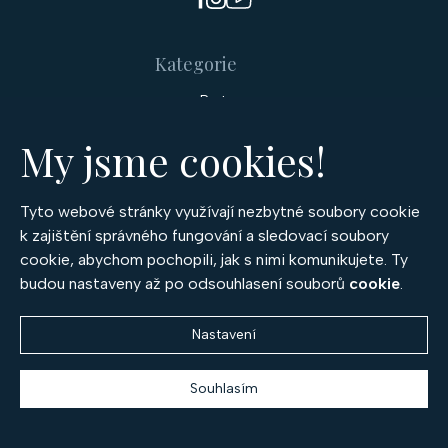
u
Kategorie
Prsteny
Náušnice
Náramky
My jsme cookies!
Náhrdelníky
Přívěsky a medailony
Soupravy šperků
Tyto webové stránky využívají nezbytné soubory cookie
Šperky
k zajištění správného fungování a sledovací soubory
cookie, abychom pochopili, jak s nimi komunikujete. Ty
Snubní prsteny
budou nastaveny až po odsouhlasení souborů
cookie
.
Zásnubní prsteny
Diamantové šperky
Rubínové šperky
Nastavení
Safírové šperky
Smaragdové šperky
Souhlasím
Drahé kameny
Diamanty