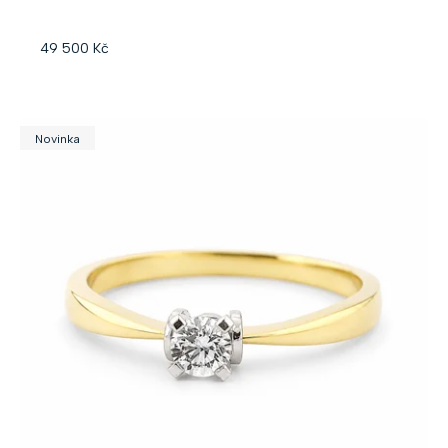
ů
49 500 Kč
Novinka