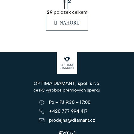
1
2
t
O
r
29
položek celkem
á
v
n
l
NAHORU
k
á
o
d
v
a
á
c
n
Z
í
í
á
p
r
p
v
OPTIMA DIAMANT, spol. s r.o.
a
k
český výrobce prémiových šperků
y
t
v
Po – Pá 9:30 – 17:00
í
ý
+420 777 994 417
p
prodejna@diamant.cz
i
s