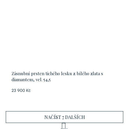
Zásnubní prsten tichého lesku z bílého zlata s
diamantem, vel. 54,5
23 900 Kč
NAČÍST 7 DALŠÍCH
S