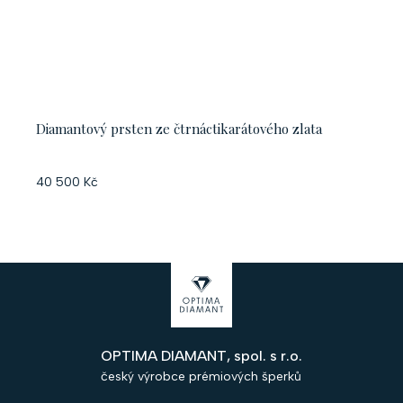
Diamantový prsten ze čtrnáctikarátového zlata
40 500 Kč
Z
á
p
OPTIMA DIAMANT, spol. s r.o.
a
český výrobce prémiových šperků