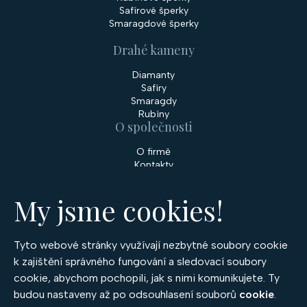
Safírové šperky
Smaragdové šperky
Drahé kameny
Diamanty
Safíry
Smaragdy
Rubíny
O společnosti
O firmě
Kontakty
Prodejny
My jsme cookies!
Služby
Servis šperků
Zakázková výroba šperků
Tyto webové stránky využívají nezbytné soubory cookie
Nakupování
k zajištění správného fungování a sledovací soubory
cookie, abychom pochopili, jak s nimi komunikujete. Ty
Obchodní podmínky
GDPR
budou nastaveny až po odsouhlasení souborů
cookie
.
Cookies