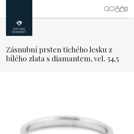
Přejít
na
NÁK
obsah
KOŠ
Zásnubní prsten tichého lesku z
bílého zlata s diamantem, vel. 54,5