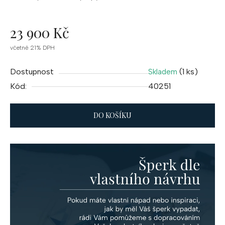
23 900 Kč
Měrná
včetně 21% DPH
cena:
Dostupnost
(1 ks)
Skladem
Kód:
40251
DO KOŠÍKU