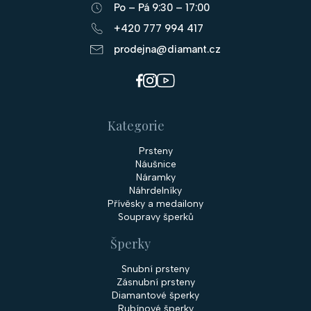
t
Po – Pá 9:30 – 17:00
í
+420 777 994 417
prodejna@diamant.cz
Kategorie
Prsteny
Náušnice
Náramky
Náhrdelníky
Přívěsky a medailony
Soupravy šperků
Šperky
Snubní prsteny
Zásnubní prsteny
Diamantové šperky
Rubínové šperky