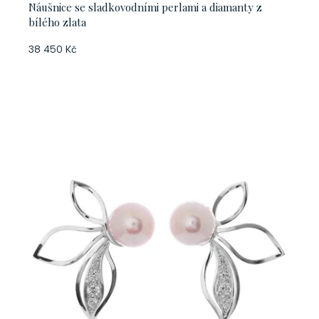
Náušnice se sladkovodními perlami a diamanty z
ů
bílého zlata
38 450 Kč