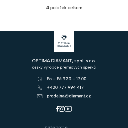
4
položek celkem
O
v
l
á
Z
d
á
a
c
p
í
OPTIMA DIAMANT, spol. s r.o.
a
p
český výrobce prémiových šperků
r
t
v
Po – Pá 9:30 – 17:00
í
k
+420 777 994 417
y
prodejna@diamant.cz
v
ý
p
i
s
Kategorie