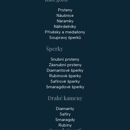
u
Prsteny
Náušnice
Náramky
Náhrdelníky
Přívěsky a medailony
Soupravy šperků
Šperky
Snubní prsteny
Zásnubní prsteny
Diamantové šperky
Rubínové šperky
Safírové šperky
Smaragdové šperky
Drahé kameny
Diamanty
Safíry
Smaragdy
Rubíny