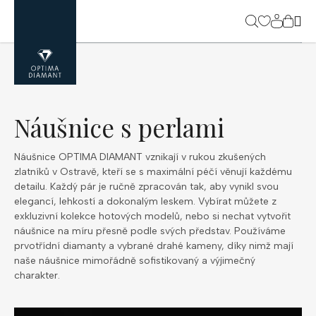
Přejít
na
NÁK
obsah
KOŠ
Náušnice s perlami
Náušnice OPTIMA DIAMANT vznikají v rukou zkušených
zlatníků v Ostravě, kteří se s maximální péčí věnují každému
detailu. Každý pár je ručně zpracován tak, aby vynikl svou
elegancí, lehkostí a dokonalým leskem. Vybírat můžete z
exkluzivní kolekce hotových modelů, nebo si nechat vytvořit
náušnice na míru přesně podle svých představ. Používáme
prvotřídní diamanty a vybrané drahé kameny, díky nimž mají
naše náušnice mimořádně sofistikovaný a výjimečný
charakter.