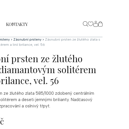
KONTAKTY
NÁKUPNÍ
KOŠÍK
rsteny
>
Zásnubní prsteny
>
Zásnubní prsten ze žlutého zlata s
rem a linií brilance, vel. 56
ní prsten ze žlutého
s diamantovým solitérem
brilance, vel. 56
en ze žlutého zlata 585/1000 zdobený centrálním
litérem a deseti jemnými brilianty. Nadčasový
zpracování a oslnivý třpyt.
Kč