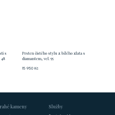
ti s
Prsten čistého stylu z bílého zlata s
 48
diamantem, vel. 55
15 950 Kč
rahé kameny
Služby