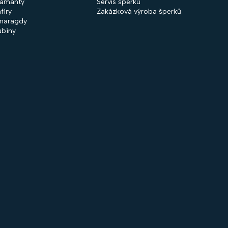
iamanty
Servis šperků
fíry
Zakázková výroba šperků
maragdy
ubíny
 společnosti
Nakupování
firmě
Obchodní podmínky
ntakty
GDPR
rodejny
Cookies