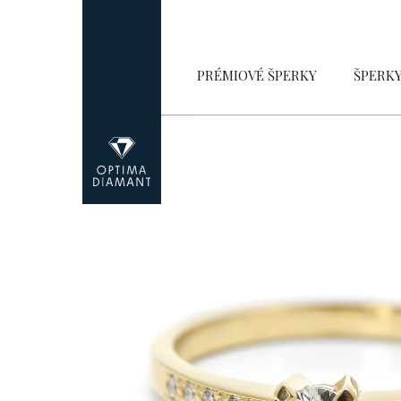
Přejít
na
obsah
PRÉMIOVÉ ŠPERKY
ŠPERK