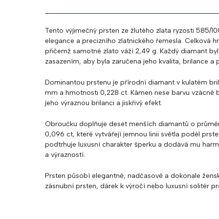
Tento výjimečný prsten ze žlutého zlata ryzosti 585/1
elegance a precizního zlatnického řemesla. Celková h
přičemž samotné zlato váží 2,49 g. Každý diamant by
zasazením, aby byla zaručena jeho kvalita, brilance a p
Dominantou prstenu je přírodní diamant v kulatém br
mm a hmotnosti 0,228 ct. Kámen nese barvu vzácně bíl
jeho výraznou brilanci a jiskřivý efekt.
Obroučku doplňuje deset menších diamantů o průměr
0,096 ct, které vytvářejí jemnou linii světla podél prst
podtrhuje luxusní charakter šperku a dodává mu har
a výrazností.
Prsten působí elegantně, nadčasově a dokonale žens
zásnubní prsten, dárek k výročí nebo luxusní solitér 