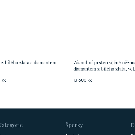
 z bílého zlata s diamantem
Zásnubní prsten věčné něžnos
diamantem z bílého zlata, vel.
 Kč
13 680 Kč
Kategorie
Šperky
D