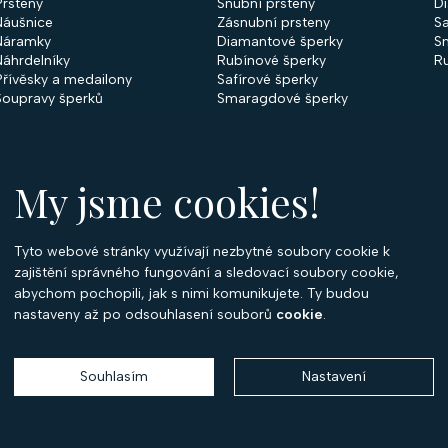
Prsteny
Snubní prsteny
D
Náušnice
Zásnubní prsteny
Sa
Náramky
Diamantové šperky
S
Náhrdelníky
Rubínové šperky
R
Přívěsky a medailony
Safírové šperky
Soupravy šperků
Smaragdové šperky
My jsme cookies!
Tyto webové stránky využívají nezbytné soubory cookie k
O
zajištění správného fungování a sledovací soubory cookie,
abychom pochopili, jak s nimi komunikujete. Ty budou
O 
nastaveny až po odsouhlasení souborů
cookie
.
Ko
P
Souhlasím
Nastavení
Copyright 2026
Optima Diamant
. Všechna práva vyhrazena.
Vytvořil
Shoptet
,
upravil
Stanovskýmarketing.cz