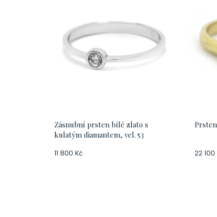
Zásnubní prsten bílé zlato s
Prsten
kulatým diamantem, vel. 53
11 800 Kč
22 100