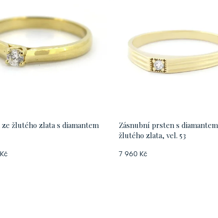
 ze žlutého zlata s diamantem
Zásnubní prsten s diamantem
žlutého zlata, vel. 53
 Kč
7 960 Kč