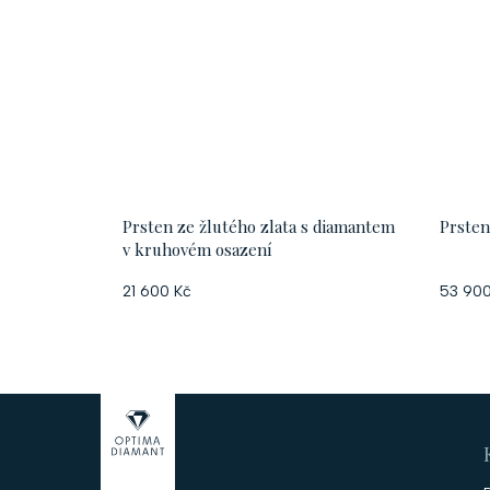
Prsten ze žlutého zlata s diamantem
Prsten
v kruhovém osazení
21 600 Kč
53 900
Z
á