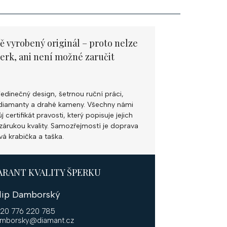
ě vyrobený originál – proto nelze
perk, ani není možné zaručit
jedinečný design, šetrnou ruční práci,
ní diamanty a drahé kameny. Všechny námi
 certifikát pravosti, který popisuje jejich
k zárukou kvality. Samozřejmostí je doprava
vá krabička a taška.
ARANT KVALITY ŠPERKU
ilip Damborský
20 776 220 785
mborsky@diamant.cz