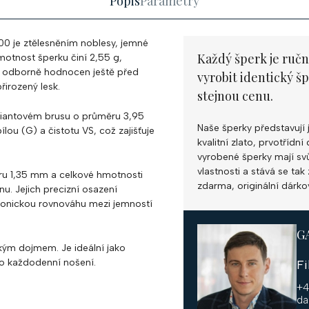
Popis
Parametry
000 je ztělesněním noblesy, jemné
Každý šperk je ručn
motnost šperku činí 2,55 g,
l odborně hodnocen ještě před
vyrobit identický š
řirozený lesk.
stejnou cenu.
iliantovém brusu o průměru 3,95
Naše šperky představují 
ou (G) a čistotu VS, což zajišťuje
kvalitní zlato, prvotříd
vyrobené šperky mají svůj
vlastnosti a stává se ta
u 1,35 mm a celkové hmotnosti
zdarma, originální dárko
enu. Jejich precizní osazení
monickou rovnováhu mezi jemností
G
kým dojmem. Je ideální jako
pro každodenní nošení.
F
+4
da