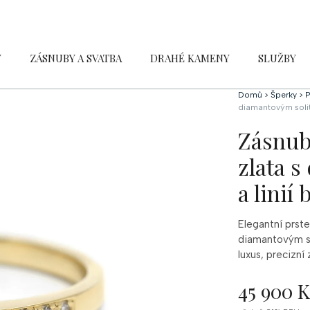
Y
ZÁSNUBY A SVATBA
DRAHÉ KAMENY
SLUŽBY
Domů
>
Šperky
>
P
diamantovým solité
Zásnub
zlata 
a linií 
Elegantní prst
diamantovým so
luxus, precizní 
45 900 