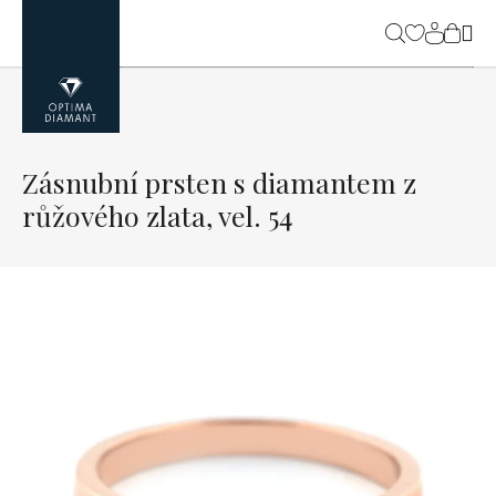
Přejít
na
NÁK
obsah
KOŠ
Zásnubní prsten s diamantem z
růžového zlata, vel. 54