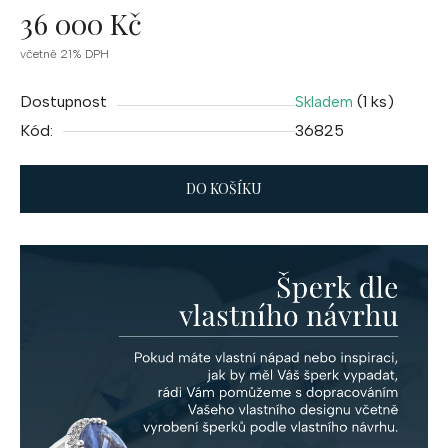
36 000 Kč
Měrná
včetně 21% DPH
cena:
Dostupnost
(1 ks)
Skladem
Kód:
36825
DO KOŠÍKU