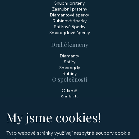
Snubní prsteny
Zásnubní prsteny
Diamantové šperky
Rubínové šperky
Safírové šperky
Smaragdové šperky
Drahé kameny
Diamanty
Safíry
Smaragdy
Rubíny
O společnosti
O firmě
Kontakty
Prodejny
My jsme cookies!
Služby
Servis šperků
Zakázková výroba šperků
Tyto webové stránky využívají nezbytné soubory cookie
Nakupování