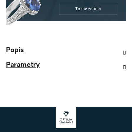
Popis
Parametry
Z
á