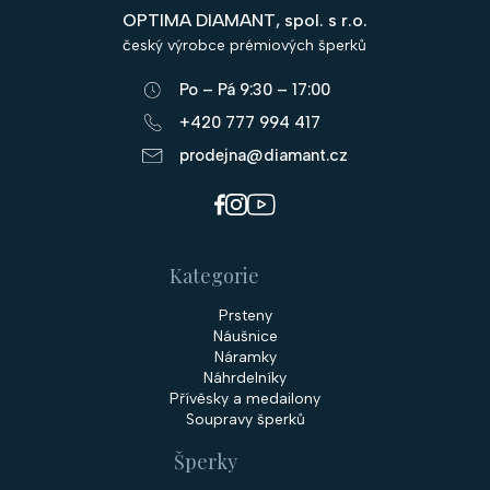
p
OPTIMA DIAMANT, spol. s r.o.
a
český výrobce prémiových šperků
t
Po – Pá 9:30 – 17:00
í
+420 777 994 417
prodejna@diamant.cz
Kategorie
Prsteny
Náušnice
Náramky
Náhrdelníky
Přívěsky a medailony
Soupravy šperků
Šperky