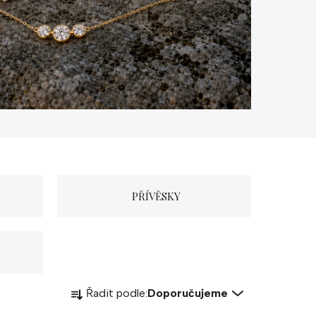
PŘÍVĚSKY
Ř
Řadit podle:
Doporučujeme