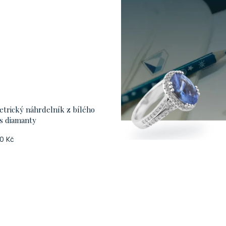
trický náhrdelník z bílého
 s diamanty
0 Kč