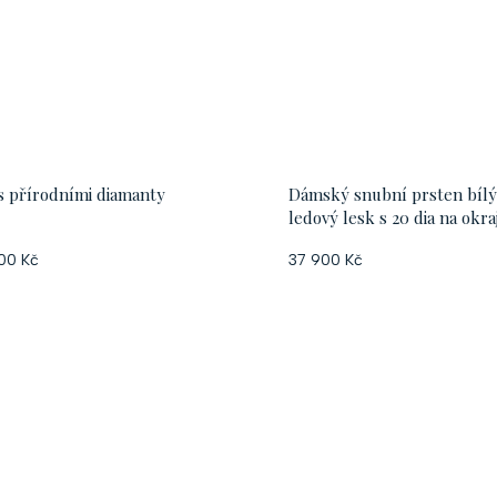
s přírodními diamanty
Dámský snubní prsten bílý
ledový lesk s 20 dia na okraj
00 Kč
37 900 Kč