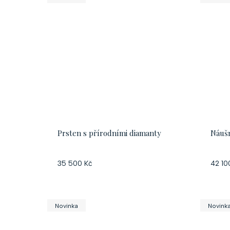
Prsten s přírodními diamanty
Náušn
35 500 Kč
42 10
Novinka
Novink