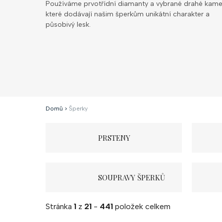
Používáme prvotřídní diamanty a vybrané drahé kame
které dodávají našim šperkům unikátní charakter a
působivý lesk.
Domů
>
Šperky
PRSTENY
SOUPRAVY ŠPERKŮ
Stránka
1
z
21
-
441
položek celkem