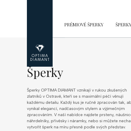
Přejít
na
obsah
PRÉMIOVÉ ŠPERKY
ŠPERK
Šperky
Šperky OPTIMA DIAMANT vznikají v rukou zkušených
zlatníků v Ostravě, kteří se s maximální péčí věnují
každému detailu. Každý kus je ručně zpracován tak, a
vynikal elegancí, nadčasovým stylem a výjimečným
zpracováním. V naší nabídce najdete prsteny, náušnic
náhrdelníky, přívěsky i náramky, nebo si můžete necha
vytvořit šperk na míru přesně podle svých představ.