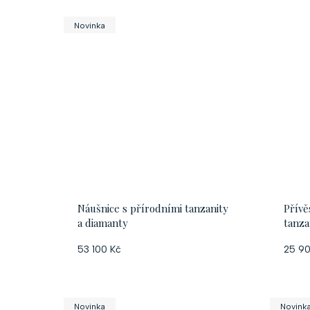
d
Novinka
u
k
t
ů
Náušnice s přírodními tanzanity
Přívě
a diamanty
tanza
53 100 Kč
25 90
Novinka
Novink