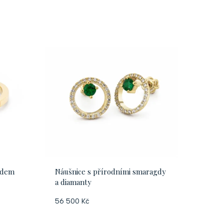
a
z
e
n
í
p
r
o
gdem
Náušnice s přírodními smaragdy
a diamanty
d
56 500 Kč
u