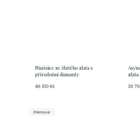
Náušnice ze žlutého zlata s
Asyme
přírodními diamanty
zlata
46 100 Kč
33 70
Prémiové