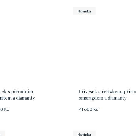
Novinka
sek s přírodním
Přívěsek s řetízkem, přír
nitem a diamanty
smaragdem a diamanty
0 Kč
41 600 Kč
a
Novinka