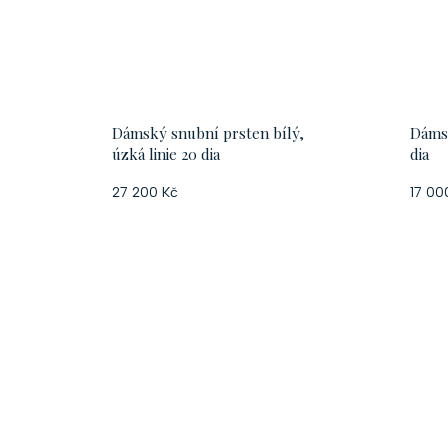
Dámský snubní prsten bílý,
Dámsk
úzká linie 20 dia
dia
27 200 Kč
17 00