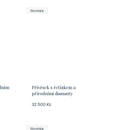
k
Novinka
t
ů
odním
Přívěsek s řetízkem a
přírodními diamanty
32 500 Kč
Novinka