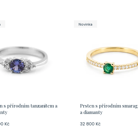
a
Novinka
n s přírodním tanzanitem a
Prsten s přírodním smara
anty
a diamanty
00 Kč
32 800 Kč