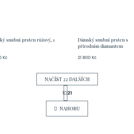
ý snubní prsten růžový, 1
Dámský snubní prsten s
přírodním diamantem
0 Kč
21 800 Kč
NAČÍST 22 DALŠÍCH
S
1
21
t
O
r
v
á
NAHORU
n
l
k
á
o
d
v