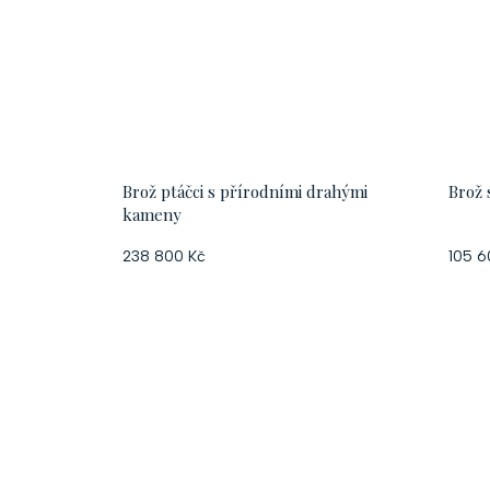
Brož ptáčci s přírodními drahými
Brož 
kameny
238 800 Kč
105 6