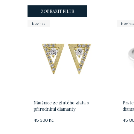
ZOBRAZIT FILTR
V
Novinka
Novink
ý
p
i
s
p
Náušnice ze žlutého zlata s
Prste
r
přírodními diamanty
diam
o
45 300 Kč
45 8