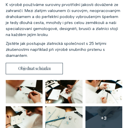
K výrobě používáme suroviny prvotřídní jakosti dovážené ze
zahraničí. Mezi zlatým valounem či surovým, neopracovaným
drahokamem a do perfektní podoby vybroušeným šperkem
je tedy dlouhá cesta, mnohdy i přes celou zeměkouli a naši
specializovaní gemologové, designéři, brusiči a zlatníci stojí
na každém jejím kroku.
Zjistěte jak postupuje zlatnická společnost s 25 letými
zkušenostmi například při výrobě snubního prstenu s
diamantem.
Objednat schůzku
+3