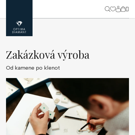
Přejít
na
NÁK
obsah
KOŠ
Zakázková výroba
Od kamene po klenot