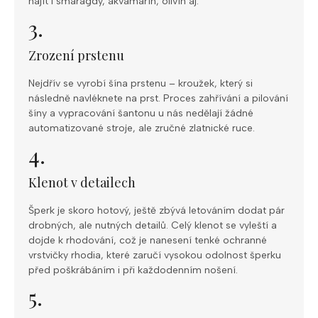
najít i smaragdy, akvamarín, olivín aj.
3.
Zrození prstenu
Nejdřív se vyrobí šína prstenu – kroužek, který si
následně navléknete na prst. Proces zahřívání a pilování
šíny a vypracování šantonu u nás nedělají žádné
automatizované stroje, ale zručné zlatnické ruce.
4.
Klenot v detailech
Šperk je skoro hotový, ještě zbývá letováním dodat pár
drobných, ale nutných detailů. Celý klenot se vyleští a
dojde k rhodování, což je nanesení tenké ochranné
vrstvičky rhodia, které zaručí vysokou odolnost šperku
před poškrábáním i při každodenním nošení.
5.