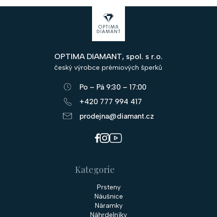
Z
á
p
OPTIMA DIAMANT, spol. s r.o.
a
český výrobce prémiových šperků
t
Po – Pá 9:30 – 17:00
í
+420 777 994 417
prodejna@diamant.cz
Kategorie
Prsteny
Náušnice
Náramky
Náhrdelníky