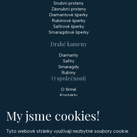
Snubní prsteny
Zásnubní prsteny
Diamantové šperky
Rubínové šperky
Safírové šperky
Smaragdové šperky
Drahé kameny
Diamanty
Safíry
Smaragdy
Rubíny
O společnosti
O firmě
Kontakty
Prodejny
My jsme cookies!
Služby
Servis šperků
Zakázková výroba šperků
Tyto webové stránky využívají nezbytné soubory cookie
Nakupování