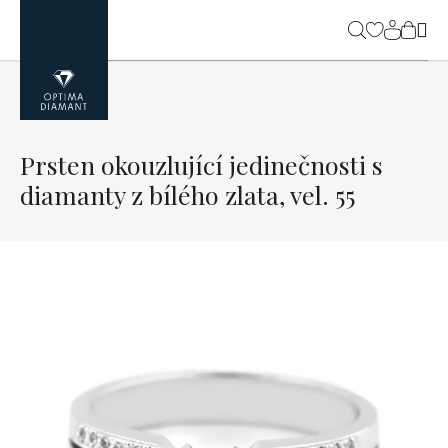
Přejít
na
NÁK
obsah
KOŠ
Prsten okouzlující jedinečnosti s
diamanty z bílého zlata, vel. 55