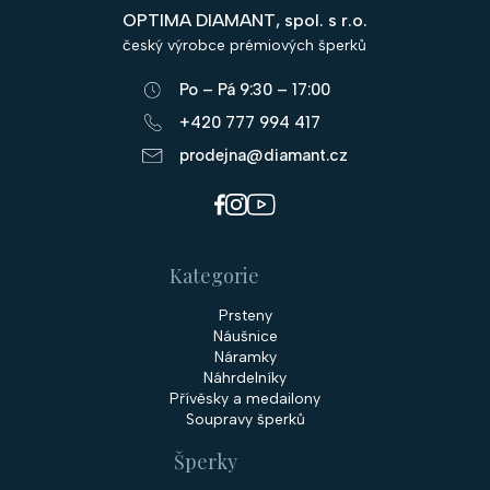
p
OPTIMA DIAMANT, spol. s r.o.
a
český výrobce prémiových šperků
t
Po – Pá 9:30 – 17:00
í
+420 777 994 417
prodejna@diamant.cz
Kategorie
Prsteny
Náušnice
Náramky
Náhrdelníky
Přívěsky a medailony
Soupravy šperků
Šperky