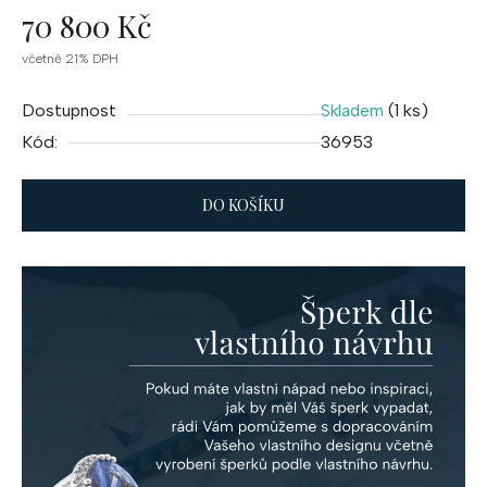
70 800 Kč
Měrná
včetně 21% DPH
cena:
Dostupnost
(1 ks)
Skladem
Kód:
36953
DO KOŠÍKU