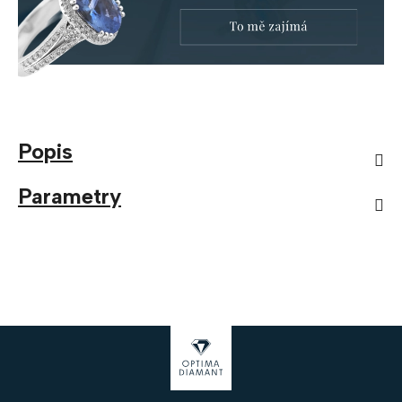
Popis
Parametry
Z
á