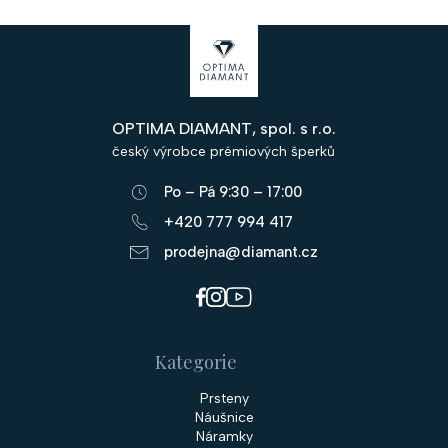
Z
á
p
OPTIMA DIAMANT, spol. s r.o.
a
český výrobce prémiových šperků
t
Po – Pá 9:30 – 17:00
í
+420 777 994 417
prodejna@diamant.cz
Kategorie
Prsteny
Náušnice
Náramky