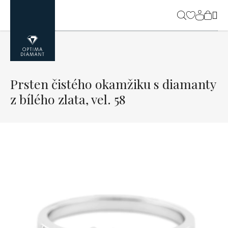
Přejít
na
NÁK
obsah
KOŠ
Prsten čistého okamžiku s diamanty
z bílého zlata, vel. 58