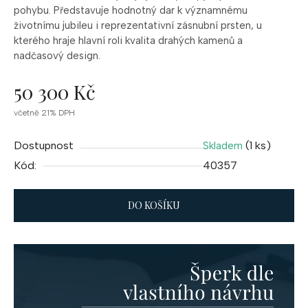
pohybu. Představuje hodnotný dar k významnému
životnímu jubileu i reprezentativní zásnubní prsten, u
kterého hraje hlavní roli kvalita drahých kamenů a
nadčasový design.
50 300 Kč
Měrná
včetně 21% DPH
cena:
Dostupnost
(1 ks)
Skladem
Kód:
40357
DO KOŠÍKU