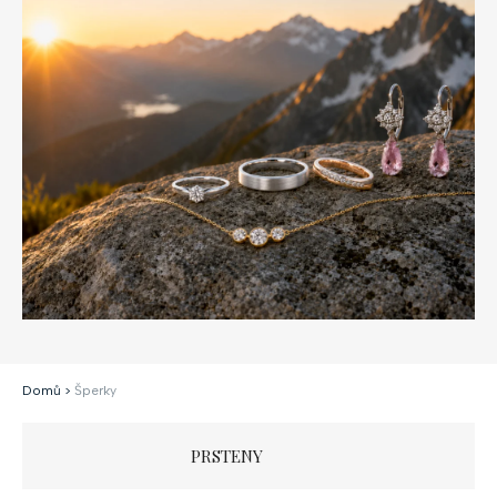
Domů
>
Šperky
PRSTENY