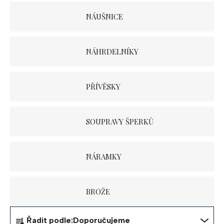
NÁUŠNICE
NÁHRDELNÍKY
PŘÍVĚSKY
SOUPRAVY ŠPERKŮ
NÁRAMKY
BROŽE
Ř
Řadit podle:
Doporučujeme