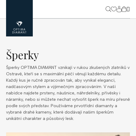
Přejít
na
NÁK
obsah
KOŠ
Šperky
Šperky OPTIMA DIAMANT vznikají v rukou zkušených zlatníků v
Ostravě, kteří se s maximální péčí věnují každému detailu.
Každý kus je ručně zpracován tak, aby vynikal elegancí,
nadčasovým stylem a výjimečným zpracováním. V naší
nabídce najdete prsteny, náušnice, náhrdelníky, přívěsky i
náramky, nebo si můžete nechat vytvořit šperk na míru přesně
podle svých představ. Používáme prvotřídní diamanty a
vybrané drahé kameny, které dodávají našim šperkům
unikátní charakter a působivý lesk.