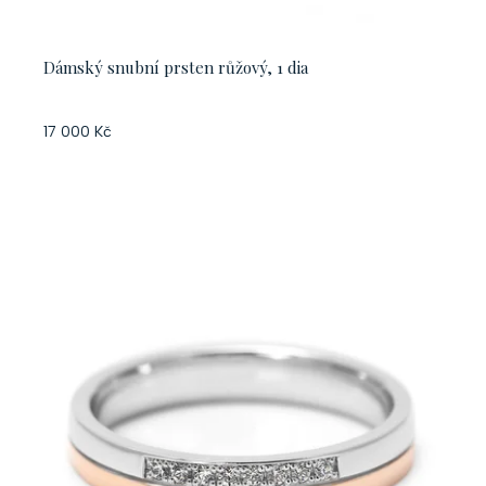
ů
k
t
Dámský snubní prsten růžový, 1 dia
ů
17 000 Kč