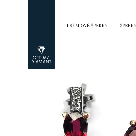
Přejít
na
obsah
PRÉMIOVÉ ŠPERKY
ŠPERK