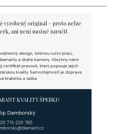
ě vyrobený originál – proto nelze
perk, ani není možné zaručit
jedinečný design, šetrnou ruční práci,
ní diamanty a drahé kameny. Všechny námi
 certifikát pravosti, který popisuje jejich
k zárukou kvality. Samozřejmostí je doprava
vá krabička a taška.
ARANT KVALITY ŠPERKU
ilip Damborský
20 776 220 785
mborsky@diamant.cz