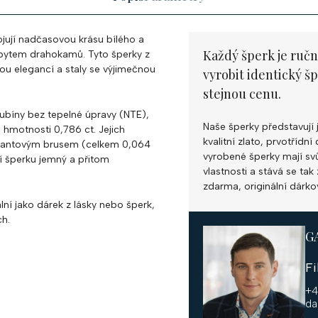
jují nadčasovou krásu bílého a
Každý šperk je ručn
řpytem drahokamů. Tyto šperky z
vou elegancí a staly se výjimečnou
vyrobit identický š
stejnou cenu.
ubíny bez tepelné úpravy (NTE),
Naše šperky představují 
hmotnosti 0,786 ct. Jejich
kvalitní zlato, prvotříd
liantovým brusem (celkem 0,064
vyrobené šperky mají svůj
jí šperku jemný a přitom
vlastnosti a stává se ta
zdarma, originální dárko
ní jako dárek z lásky nebo šperk,
ch.
G
F
+4
da