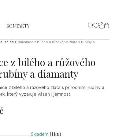
KONTAKTY
NÁKUPNÍ
KOŠÍK
áušnice
>
Náušnice z bílého a růžového zlata s rubíny a
ce z bílého a růžového
 rubíny a diamanty
ice z bílého a růžového zlata s přírodními rubíny a
k, který vyzařuje vášeň i jemnost.
č
(1 ks)
Skladem