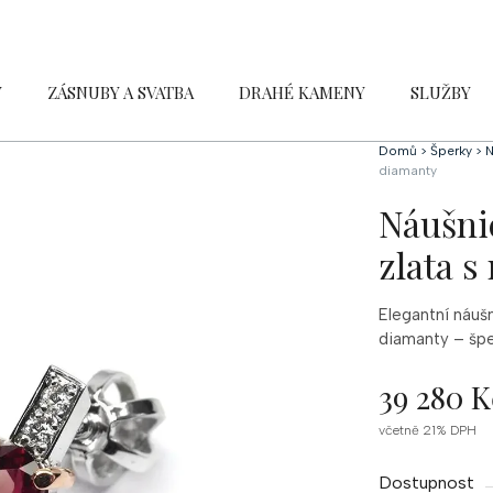
Y
ZÁSNUBY A SVATBA
DRAHÉ KAMENY
SLUŽBY
Domů
>
Šperky
>
N
diamanty
Náušni
zlata s
Elegantní náušn
diamanty – šper
39 280 K
Měrná
včetně 21% DPH
cena:
Dostupnost