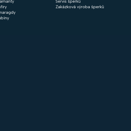
iamanty
Servis šperků
fíry
Zakázková výroba šperků
maragdy
ubíny
 společnosti
Nakupování
firmě
Obchodní podmínky
ntakty
GDPR
rodejny
Cookies