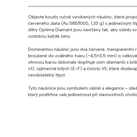
Objevte kouzlo ručně vyrobených náušnic, které propo
červeného zlata (Au 585/1000, 1,33 g) s jedinečným t
dílny Optima Diamant jsou navrženy tak, aby oslnily s
ozdobou každé ženy.
Dominantou náušnic jsou dva červené, transparentní r
broušené do oválného tvaru (~4,5×3,5 mm) o celkové 
ohnivou barvu dokonale doplňuje osm diamantů s bri
ct), výjimečně bílých (E–F) a čistoty VS, které dodáva
neodolatelný třpyt.
Tyto náušnice jsou symbolem vášně a elegance – ideál
který podtrhne vaši jedinečnost při slavnostních chvílí