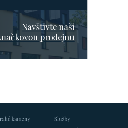
Navštivte naši
značkovou prodejnu
rahé kameny
Služby