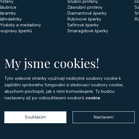
Prsteny
Snubní prsteny
D
Náušnice
Zásnubní prsteny
Sa
Náramky
Diamantové šperky
S
Náhrdelníky
Rubínové šperky
R
Přívěsky a medailony
Safírové šperky
Soupravy šperků
Smaragdové šperky
My jsme cookies!
Tyto webové stránky využívají nezbytné soubory cookie k
O
zajištění správného fungování a sledovací soubory cookie,
abychom pochopili, jak s nimi komunikujete. Ty budou
O 
nastaveny až po odsouhlasení souborů
cookie
.
Ko
P
Souhlasím
Nastavení
Copyright 2026
Optima Diamant
. Všechna práva vyhrazena.
Vytvořil
Shoptet
,
upravil
Stanovskýmarketing.cz