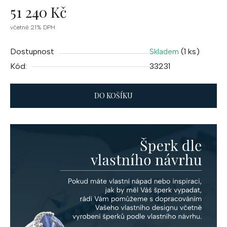
51 240 Kč
Měrná
včetně 21% DPH
cena:
Dostupnost
(1 ks)
Skladem
Kód:
33231
DO KOŠÍKU