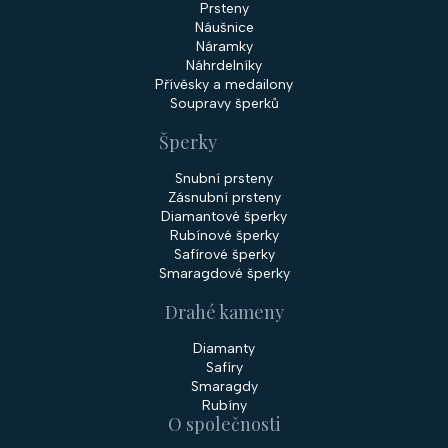
Prsteny
Náušnice
Náramky
Náhrdelníky
Přívěsky a medailony
Soupravy šperků
Šperky
Snubní prsteny
Zásnubní prsteny
Diamantové šperky
Rubínové šperky
Safírové šperky
Smaragdové šperky
Drahé kameny
Diamanty
Safíry
Smaragdy
Rubíny
O společnosti