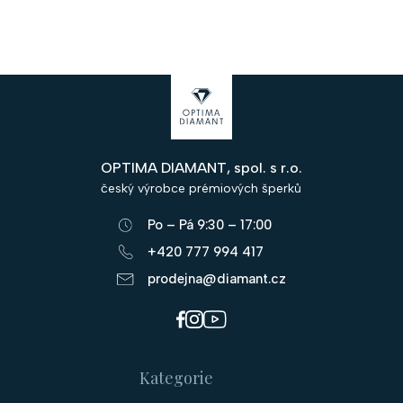
Z
á
p
OPTIMA DIAMANT, spol. s r.o.
a
český výrobce prémiových šperků
t
Po – Pá 9:30 – 17:00
í
+420 777 994 417
prodejna@diamant.cz
Kategorie