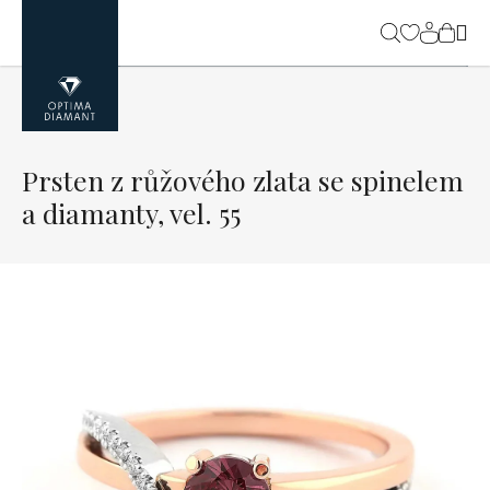
Přejít
na
NÁK
obsah
KOŠ
Prsten z růžového zlata se spinelem
a diamanty, vel. 55