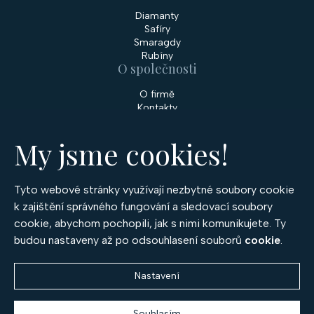
Diamanty
Safíry
Smaragdy
Rubíny
O společnosti
O firmě
Kontakty
Prodejny
My jsme cookies!
Služby
Servis šperků
Zakázková výroba šperků
Tyto webové stránky využívají nezbytné soubory cookie
Nakupování
k zajištění správného fungování a sledovací soubory
cookie, abychom pochopili, jak s nimi komunikujete. Ty
Obchodní podmínky
GDPR
budou nastaveny až po odsouhlasení souborů
cookie
.
Cookies
Nastavení
Souhlasím