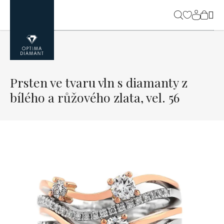
Přejít
na
NÁK
obsah
KOŠ
Prsten ve tvaru vln s diamanty z
bílého a růžového zlata, vel. 56