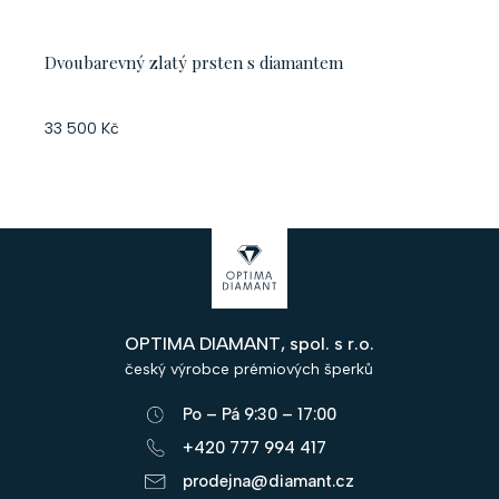
Dvoubarevný zlatý prsten s diamantem
33 500 Kč
Z
á
p
OPTIMA DIAMANT, spol. s r.o.
a
český výrobce prémiových šperků
t
Po – Pá 9:30 – 17:00
í
+420 777 994 417
prodejna@diamant.cz