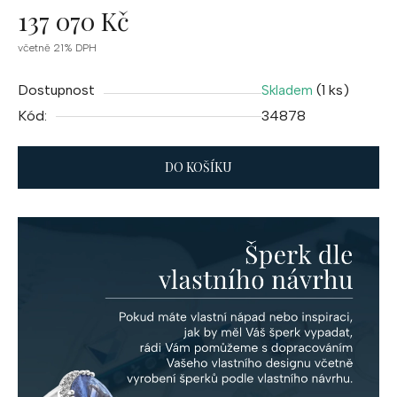
137 070 Kč
Měrná
včetně 21% DPH
cena:
Dostupnost
(1 ks)
Skladem
Kód:
34878
DO KOŠÍKU