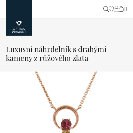
Přejít
na
NÁK
obsah
KOŠ
Luxusní náhrdelník s drahými
kameny z růžového zlata