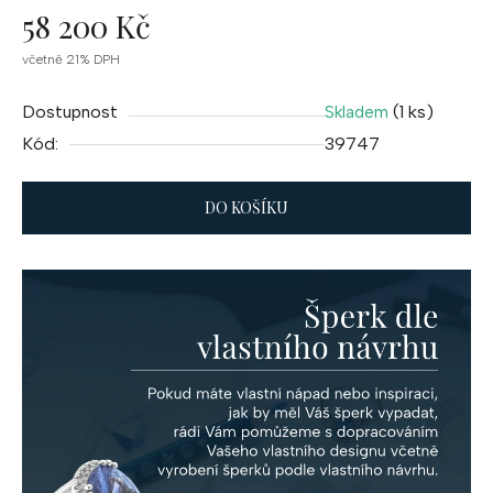
58 200 Kč
Měrná
včetně 21% DPH
cena:
Dostupnost
(1 ks)
Skladem
Kód:
39747
DO KOŠÍKU