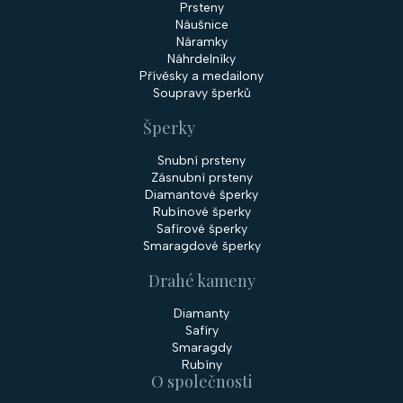
Prsteny
Náušnice
Náramky
Náhrdelníky
Přívěsky a medailony
Soupravy šperků
Šperky
Snubní prsteny
Zásnubní prsteny
Diamantové šperky
Rubínové šperky
Safírové šperky
Smaragdové šperky
Drahé kameny
Diamanty
Safíry
Smaragdy
Rubíny
O společnosti