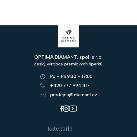
Z
á
p
OPTIMA DIAMANT, spol. s r.o.
a
český výrobce prémiových šperků
t
Po – Pá 9:30 – 17:00
í
+420 777 994 417
prodejna@diamant.cz
Kategorie