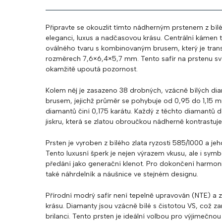
Připravte se okouzlit tímto nádherným prstenem z bílé
eleganci, luxus a nadčasovou krásu. Centrální kámen t
oválného tvaru s kombinovaným brusem, který je transp
rozměrech 7,6×6,4×5,7 mm. Tento safír na prstenu sv
okamžitě upoutá pozornost.
Kolem něj je zasazeno 38 drobných, vzácně bílých dia
brusem, jejichž průměr se pohybuje od 0,95 do 1,15 
diamantů činí 0,175 karátu. Každý z těchto diamantů 
jiskru, která se zlatou obroučkou nádherně kontrastuje
Prsten je vyroben z bílého zlata ryzosti 585/1000 a je
Tento luxusní šperk je nejen výrazem vkusu, ale i sym
předání jako generační klenot. Pro dokončení harmoni
také náhrdelník a náušnice ve stejném designu.
Přírodní modrý safír není tepelně upravován (NTE) a 
krásu. Diamanty jsou vzácně bílé s čistotou VS, což zar
brilanci. Tento prsten je ideální volbou pro výjimečnou 