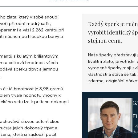
ho zlata, který v sobě snoubí
Každý šperk je ručn
voří přírodní modrý safír,
arentní a váží 2,262 karátu při
vyrobit identický š
ítí nádhernou hloubkou barvy a
stejnou cenu.
Naše šperky představují 
mantů s kulatým briliantovým
kvalitní zlato, prvotříd
mm a celková hmotnost všech
vyrobené šperky mají svůj
dodává šperku třpyt a jemnou
vlastnosti a stává se ta
.
zdarma, originální dárko
ho čistá hmotnost je 3,98 gramů.
bolem trvalé hodnoty, vhodný k
G
ckého setu lze k prstenu dokoupit
F
zachovává si svou autentickou
+4
učuje jejich dokonalý třpyt a
da
ženu, která si zaslouží pocit