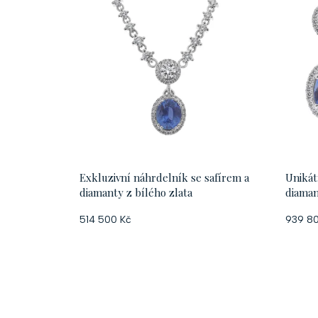
Exkluzivní náhrdelník se safírem a
Unikát
diamanty z bílého zlata
diaman
514 500 Kč
939 8