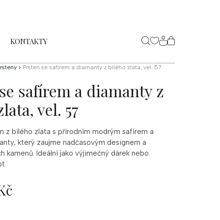
KONTAKTY
NÁKUPNÍ
KOŠÍK
rsteny
>
Prsten se safírem a diamanty z bílého zlata, vel. 57
se safírem a diamanty z
lata, vel. 57
en z bílého zlata s přírodním modrým safírem a
anty, který zaujme nadčasovým designem a
h kamenů. Ideální jako výjimečný dárek nebo
t.
Kč