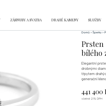
Y
ZÁSNUBY A SVATBA
DRAHÉ KAMENY
SLUŽBY
Domů
>
Šperky
>
P
Prsten 
bílého z
Elegantní prst
drobnými diam
třpytem drahýc
generační kleno
441 400 
Měrná
včetně 21% DPH
cena: