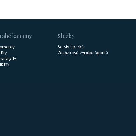
rahé kameny
Služby
iamanty
Servis šperků
fíry
Zakázková výroba šperků
maragdy
ubíny
 společnosti
Nakupování