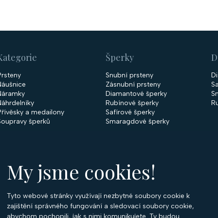
Kategorie
Šperky
D
Prsteny
Snubní prsteny
D
Náušnice
Zásnubní prsteny
Sa
Náramky
Diamantové šperky
S
Náhrdelníky
Rubínové šperky
R
Přívěsky a medailony
Safírové šperky
Soupravy šperků
Smaragdové šperky
My jsme cookies!
Tyto webové stránky využívají nezbytné soubory cookie k
O
zajištění správného fungování a sledovací soubory cookie,
abychom pochopili, jak s nimi komunikujete. Ty budou