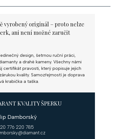
ě vyrobený originál – proto nelze
perk, ani není možné zaručit
jedinečný design, šetrnou ruční práci,
ní diamanty a drahé kameny. Všechny námi
 certifikát pravosti, který popisuje jejich
k zárukou kvality. Samozřejmostí je doprava
vá krabička a taška.
ARANT KVALITY ŠPERKU
ilip Damborský
20 776 220 785
mborsky@diamant.cz