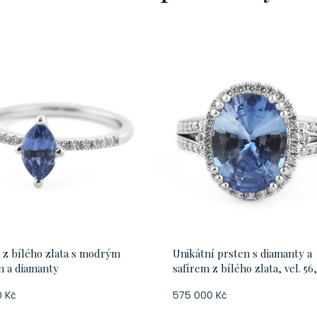
 z bílého zlata s modrým
Unikátní prsten s diamanty a
m a diamanty
safírem z bílého zlata, vel. 56,
 Kč
575 000 Kč