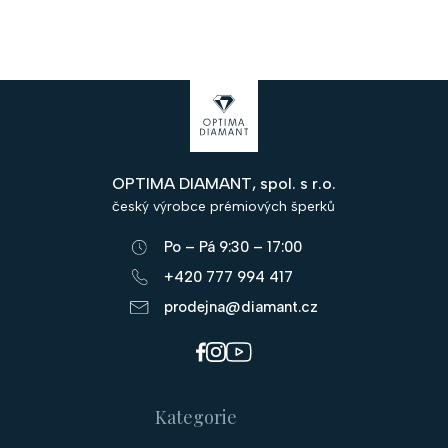
Z
á
p
OPTIMA DIAMANT, spol. s r.o.
a
český výrobce prémiových šperků
t
Po – Pá 9:30 – 17:00
í
+420 777 994 417
prodejna@diamant.cz
Kategorie