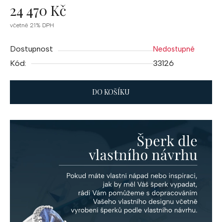
24 470 Kč
Měrná
včetně 21% DPH
cena:
Dostupnost
Nedostupné
Kód:
33126
DO KOŠÍKU