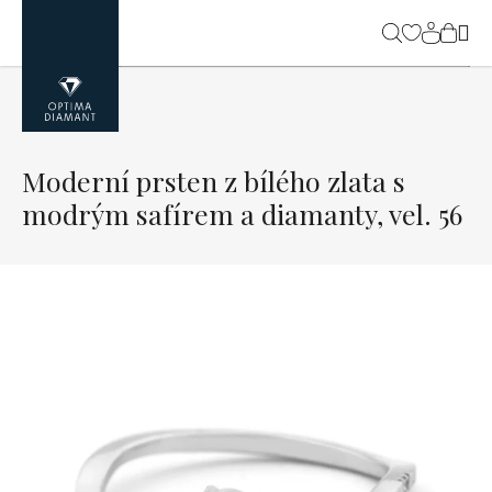
Přejít
na
NÁK
obsah
KOŠ
Moderní prsten z bílého zlata s
modrým safírem a diamanty, vel. 56