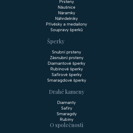
Prsteny
Náušnice
Náramky
Náhrdelníky
Přívěsky a medailony
Soupravy šperků
Šperky
Snubní prsteny
Zásnubní prsteny
Diamantové šperky
Rubínové šperky
Safírové šperky
Smaragdové šperky
Drahé kameny
Diamanty
Safíry
Smaragdy
Rubíny
O společnosti