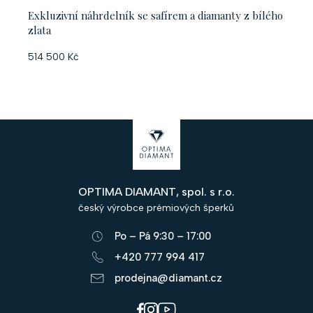
Exkluzivní náhrdelník se safírem a diamanty z bílého
zlata
514 500 Kč
Z
á
p
OPTIMA DIAMANT, spol. s r.o.
a
český výrobce prémiových šperků
t
Po – Pá 9:30 – 17:00
í
+420 777 994 417
prodejna@diamant.cz