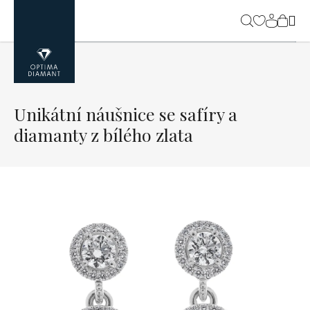
Přejít
na
NÁK
obsah
KOŠ
Unikátní náušnice se safíry a
diamanty z bílého zlata