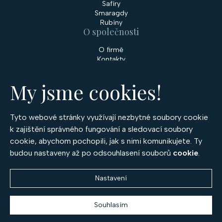
Safíry
Smaragdy
Rubíny
O společnosti
O firmě
Kontakty
Prodejny
My jsme cookies!
Služby
Servis šperků
Zakázková výroba šperků
Tyto webové stránky využívají nezbytné soubory cookie
Nakupování
k zajištění správného fungování a sledovací soubory
cookie, abychom pochopili, jak s nimi komunikujete. Ty
Obchodní podmínky
GDPR
budou nastaveny až po odsouhlasení souborů
cookie
.
Cookies
Nastavení
Souhlasím
Copyright 2026
Optima Diamant
. Všechna práva vyhrazena.
Vytvořil
Shoptet
,