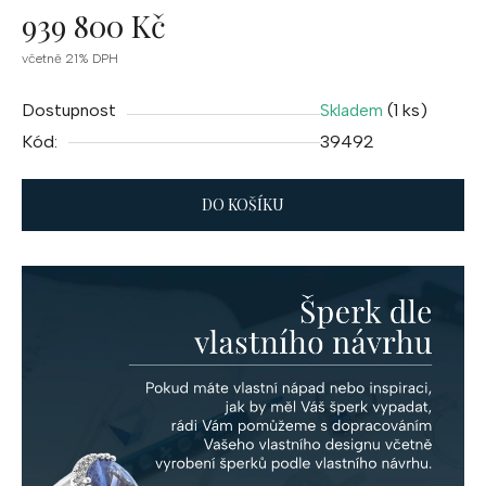
939 800 Kč
Měrná
včetně 21% DPH
cena:
Dostupnost
(1 ks)
Skladem
Kód:
39492
DO KOŠÍKU