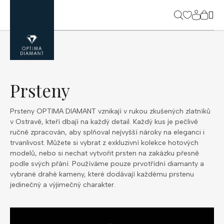
Přejít
na
NÁK
obsah
KOŠ
Prsteny
Prsteny OPTIMA DIAMANT vznikají v rukou zkušených zlatníků
v Ostravě, kteří dbají na každý detail. Každý kus je pečlivě
ručně zpracován, aby splňoval nejvyšší nároky na eleganci i
trvanlivost. Můžete si vybrat z exkluzivní kolekce hotových
modelů, nebo si nechat vytvořit prsten na zakázku přesně
podle svých přání. Používáme pouze prvotřídní diamanty a
vybrané drahé kameny, které dodávají každému prstenu
jedinečný a výjimečný charakter.