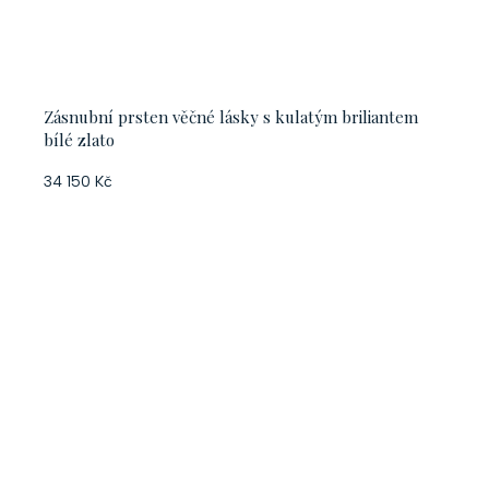
Zásnubní prsten věčné lásky s kulatým briliantem
bílé zlato
34 150 Kč