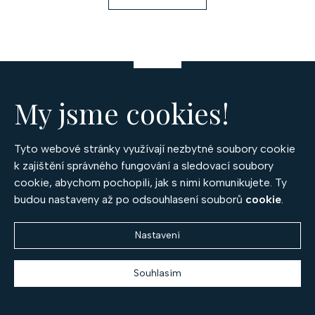
k
á
o
d
v
a
á
c
n
Z
í
í
á
p
My jsme cookies!
r
p
v
OPTIMA DIAMANT, spol. s r.o.
a
k
Tyto webové stránky využívají nezbytné soubory cookie
český výrobce prémiových šperků
y
k zajištění správného fungování a sledovací soubory
t
v
Po – Pá 9:30 – 17:00
cookie, abychom pochopili, jak s nimi komunikujete. Ty
í
ý
budou nastaveny až po odsouhlasení souborů
cookie
.
+420 777 994 417
p
prodejna@diamant.cz
i
Nastavení
s
u
Souhlasím
Kategorie