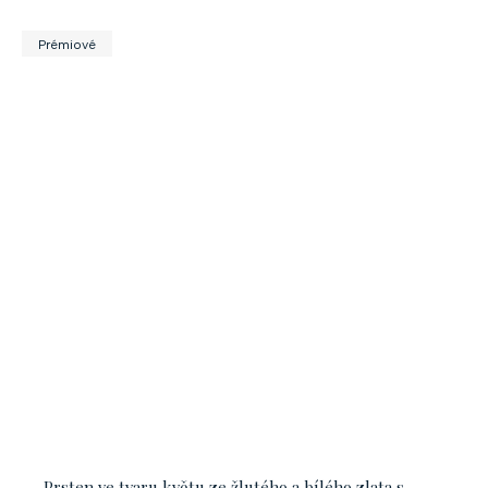
Prémiové
Prsten ve tvaru květu ze žlutého a bílého zlata s