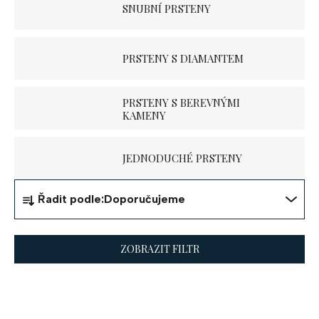
SNUBNÍ PRSTENY
PRSTENY S DIAMANTEM
PRSTENY S BEREVNÝMI
KAMENY
JEDNODUCHÉ PRSTENY
Ř
Řadit podle:
Doporučujeme
a
z
ZOBRAZIT FILTR
e
V
n
ý