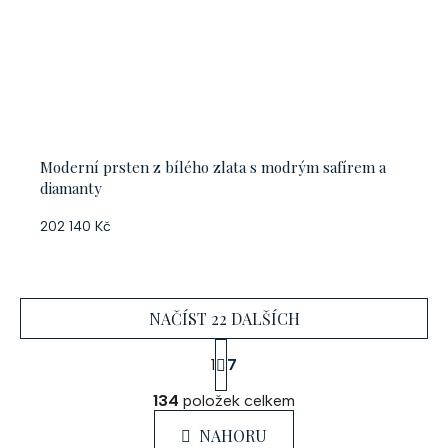
Moderní prsten z bílého zlata s modrým safírem a
diamanty
202 140 Kč
NAČÍST 22 DALŠÍCH
S
1
7
t
O
r
134
položek celkem
á
v
n
l
NAHORU