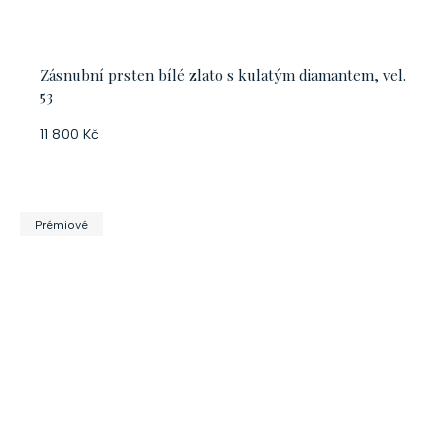
Zásnubní prsten bílé zlato s kulatým diamantem, vel.
53
11 800 Kč
Prémiové