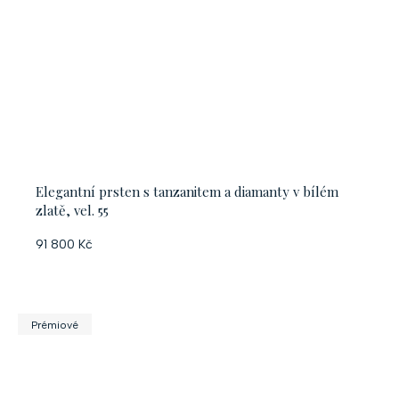
Elegantní prsten s tanzanitem a diamanty v bílém
zlatě, vel. 55
91 800 Kč
Prémiové