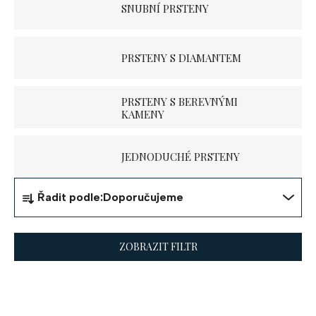
SNUBNÍ PRSTENY
PRSTENY S DIAMANTEM
PRSTENY S BEREVNÝMI
KAMENY
JEDNODUCHÉ PRSTENY
Ř
Řadit podle:
Doporučujeme
a
z
ZOBRAZIT FILTR
e
V
n
ý