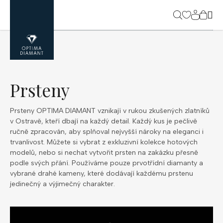
Přejít
na
NÁK
obsah
KOŠ
Prsteny
Prsteny OPTIMA DIAMANT vznikají v rukou zkušených zlatníků
v Ostravě, kteří dbají na každý detail. Každý kus je pečlivě
ručně zpracován, aby splňoval nejvyšší nároky na eleganci i
trvanlivost. Můžete si vybrat z exkluzivní kolekce hotových
modelů, nebo si nechat vytvořit prsten na zakázku přesně
podle svých přání. Používáme pouze prvotřídní diamanty a
vybrané drahé kameny, které dodávají každému prstenu
jedinečný a výjimečný charakter.