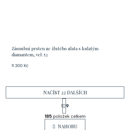
Zásnubní prsten ze žlutého zlata s kulatým
diamantem, vel. 53
11 300 Kč
NAČÍST 22 DALŠÍCH
S
1
9
t
O
r
185
položek celkem
á
v
n
l
NAHORU