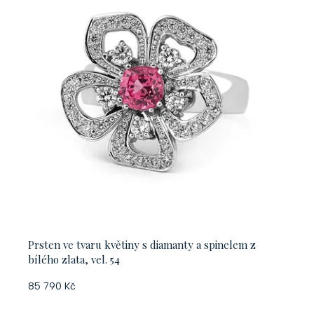
í
p
p
i
r
s
o
p
d
r
u
o
k
d
t
u
ů
k
t
Prsten ve tvaru květiny s diamanty a spinelem z
ů
bílého zlata, vel. 54
85 790 Kč