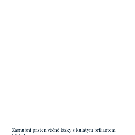
Zásnubní prsten věčné lásky s kulatým briliantem