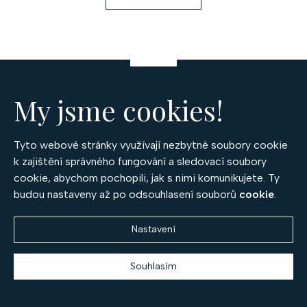
k
á
o
d
v
a
á
c
n
Z
í
í
á
p
My jsme cookies!
r
p
v
OPTIMA DIAMANT, spol. s r.o.
a
k
Tyto webové stránky využívají nezbytné soubory cookie
český výrobce prémiových šperků
y
k zajištění správného fungování a sledovací soubory
t
v
Po – Pá 9:30 – 17:00
cookie, abychom pochopili, jak s nimi komunikujete. Ty
í
ý
budou nastaveny až po odsouhlasení souborů
cookie
.
+420 777 994 417
p
prodejna@diamant.cz
i
Nastavení
s
u
Souhlasím
Kategorie