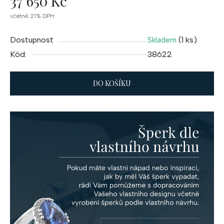
37 650 Kč
Měrná
včetně 21% DPH
cena:
Dostupnost
(1 ks)
Skladem
Kód:
38622
DO KOŠÍKU