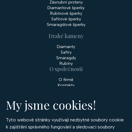
Zásnubní prsteny
Diamantové šperky
Rubínové šperky
Safírové šperky
Smaragdové šperky
Drahé kameny
Diamanty
Safíry
Smaragdy
Rubíny
O společnosti
O firmě
Kontakty
Prodejny
My jsme cookies!
Služby
Servis šperků
Zakázková výroba šperků
Tyto webové stránky využívají nezbytné soubory cookie
Nakupování
k zajištění správného fungování a sledovací soubory