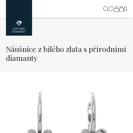
Přejít
na
NÁK
obsah
KOŠ
Náušnice z bílého zlata s přírodními
diamanty