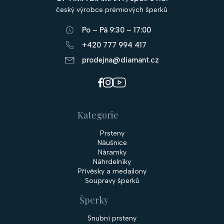
a
český výrobce prémiových šperků
t
Po – Pá 9:30 – 17:00
í
+420 777 994 417
prodejna@diamant.cz
Kategorie
Prsteny
Náušnice
Náramky
Náhrdelníky
Přívěsky a medailony
Soupravy šperků
Šperky
Snubní prsteny