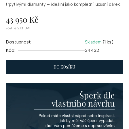
třpytivými diamanty – ideální jako kompletní luxusní dárek.
43 950 Kč
Měrná
včetně 21% DPH
cena:
Dostupnost
(1 ks)
Skladem
Kód:
34432
DO KOŠÍKU