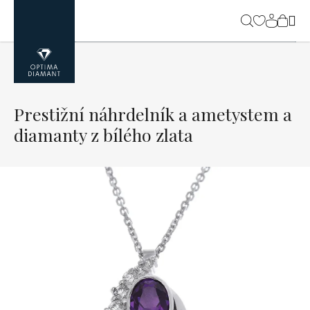
Přejít
na
NÁK
obsah
KOŠ
Prestižní náhrdelník a ametystem a
diamanty z bílého zlata