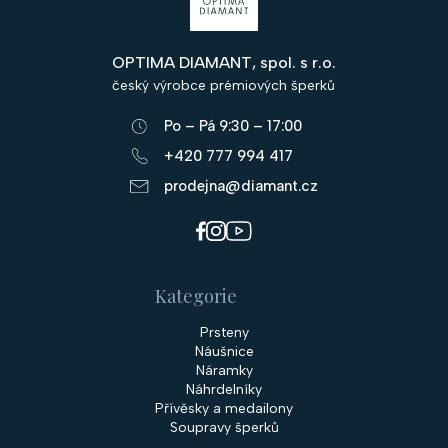
á
p
OPTIMA DIAMANT, spol. s r.o.
a
český výrobce prémiových šperků
t
Po – Pá 9:30 – 17:00
í
+420 777 994 417
prodejna@diamant.cz
Kategorie
Prsteny
Náušnice
Náramky
Náhrdelníky
Přívěsky a medailony
Soupravy šperků