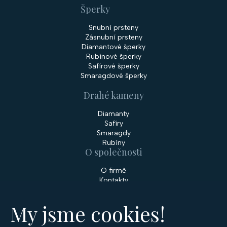
Šperky
Snubní prsteny
Zásnubní prsteny
Diamantové šperky
Rubínové šperky
Safírové šperky
Smaragdové šperky
Drahé kameny
Diamanty
Safíry
Smaragdy
Rubíny
O společnosti
O firmě
Kontakty
Prodejny
My jsme cookies!
Služby