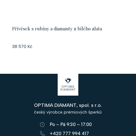
Přívěsek s rubíny a diamanty z bílého zlata
38 570 Kč
Z
á
p
OPTIMA DIAMANT, spol. s r.o.
a
český výrobce prémiových šperků
t
Po – Pá 9:30 – 17:00
í
+420 777 994 417