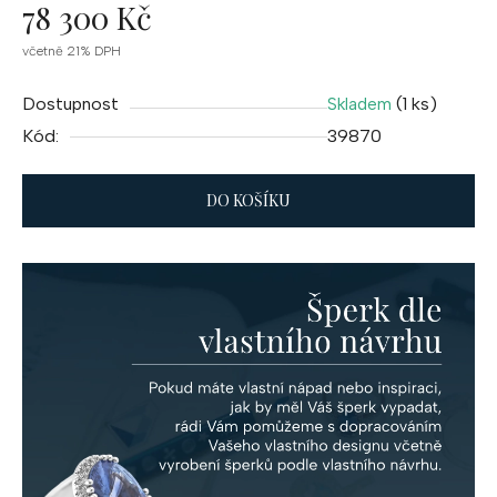
78 300 Kč
Měrná
včetně 21% DPH
cena:
Dostupnost
(1 ks)
Skladem
Kód:
39870
DO KOŠÍKU