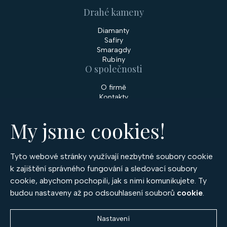
Drahé kameny
Diamanty
Safíry
Smaragdy
Rubíny
O společnosti
O firmě
Kontakty
Prodejny
My jsme cookies!
Služby
Servis šperků
Zakázková výroba šperků
Tyto webové stránky využívají nezbytné soubory cookie
Nakupování
k zajištění správného fungování a sledovací soubory
cookie, abychom pochopili, jak s nimi komunikujete. Ty
Obchodní podmínky
GDPR
budou nastaveny až po odsouhlasení souborů
cookie
.
Cookies
Nastavení