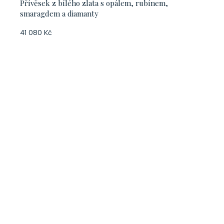
Přívěsek z bílého zlata s opálem, rubínem,
smaragdem a diamanty
41 080 Kč