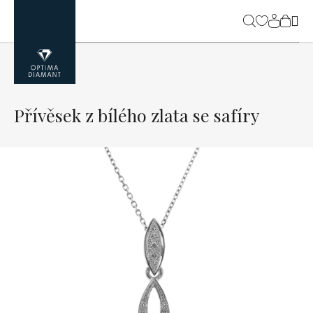
Přejít
na
NÁK
obsah
KOŠ
Přívěsek z bílého zlata se safíry