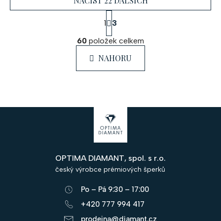
NAČÍST 22 DALŠÍCH
S
1
3
t
O
r
60
položek celkem
á
v
n
l
NAHORU
k
á
o
d
v
a
á
c
n
Z
í
í
á
p
r
p
v
OPTIMA DIAMANT, spol. s r.o.
a
k
český výrobce prémiových šperků
y
t
v
Po – Pá 9:30 – 17:00
í
ý
+420 777 994 417
p
prodejna@diamant.cz