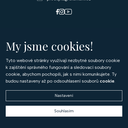
i
s
u
Kategorie
Prsteny
My jsme cookies!
Náušnice
Náramky
Náhrdelníky
Tyto webové stránky využívají nezbytné soubory cookie
Přívěsky a medailony
k zajištění správného fungování a sledovací soubory
Soupravy šperků
cookie, abychom pochopili, jak s nimi komunikujete. Ty
Šperky
budou nastaveny až po odsouhlasení souborů
cookie
.
Snubní prsteny
Zásnubní prsteny
Nastavení
Diamantové šperky
Rubínové šperky
Safírové šperky
Souhlasím
Smaragdové šperky
Drahé kameny