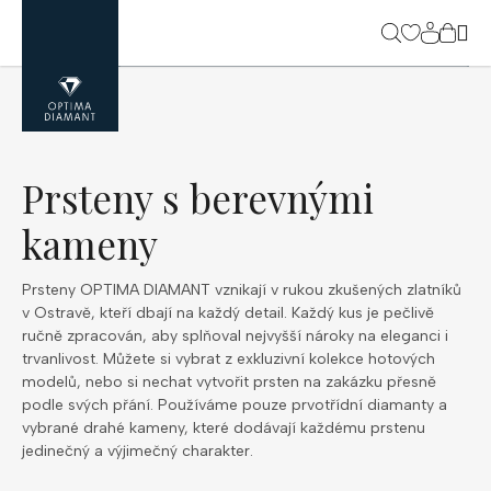
Přejít
na
NÁK
obsah
KOŠ
Prsteny s berevnými
kameny
Prsteny OPTIMA DIAMANT vznikají v rukou zkušených zlatníků
v Ostravě, kteří dbají na každý detail. Každý kus je pečlivě
ručně zpracován, aby splňoval nejvyšší nároky na eleganci i
trvanlivost. Můžete si vybrat z exkluzivní kolekce hotových
modelů, nebo si nechat vytvořit prsten na zakázku přesně
podle svých přání. Používáme pouze prvotřídní diamanty a
vybrané drahé kameny, které dodávají každému prstenu
jedinečný a výjimečný charakter.