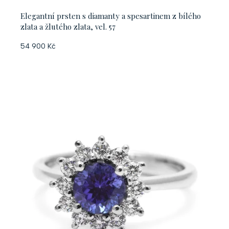
t
Elegantní prsten s diamanty a spesartinem z bílého
ů
zlata a žlutého zlata, vel. 57
54 900 Kč