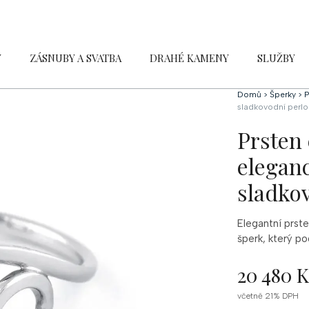
Y
ZÁSNUBY A SVATBA
DRAHÉ KAMENY
SLUŽBY
Domů
>
Šperky
>
P
sladkovodní perlou
Prsten 
eleganc
sladkov
Elegantní prste
šperk, který po
20 480 
Měrná
včetně 21% DPH