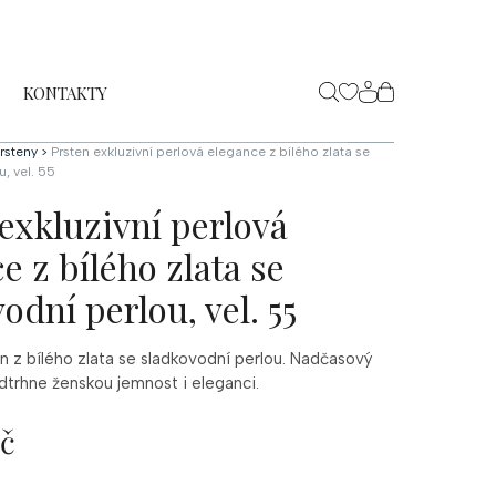
KONTAKTY
NÁKUPNÍ
KOŠÍK
rsteny
>
Prsten exkluzivní perlová elegance z bílého zlata se
, vel. 55
exkluzivní perlová
e z bílého zlata se
odní perlou, vel. 55
n z bílého zlata se sladkovodní perlou. Nadčasový
dtrhne ženskou jemnost i eleganci.
Kč