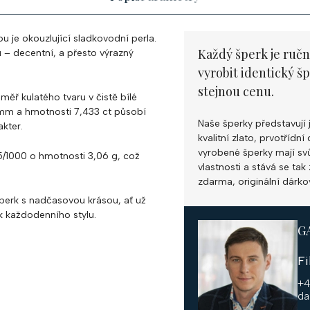
u je okouzlující sladkovodní perla.
Každý šperk je ručn
 – decentní, a přesto výrazný
vyrobit identický š
stejnou cenu.
měř kulatého tvaru v čistě bílé
mm a hmotnosti 7,433 ct působí
Naše šperky představují 
kter.
kvalitní zlato, prvotříd
vyrobené šperky mají svůj
85/1000 o hmotnosti 3,06 g, což
vlastnosti a stává se ta
zdarma, originální dárko
 šperk s nadčasovou krásou, ať už
ěk každodenního stylu.
G
F
+4
da