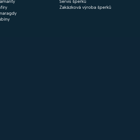
iamanty
Servis šperků
fíry
Zakázková výroba šperků
maragdy
ubíny
 společnosti
Nakupování
firmě
Obchodní podmínky
ntakty
GDPR
rodejny
Cookies