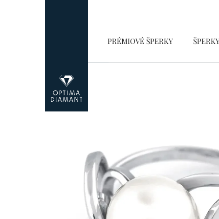
Přejít
na
obsah
PRÉMIOVÉ ŠPERKY
ŠPERK