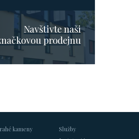
Navštivte naši
značkovou prodejnu
rahé kameny
Služby