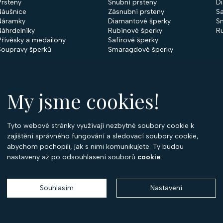
Prsteny
Snubní prsteny
D
Náušnice
Zásnubní prsteny
Sa
Náramky
Diamantové šperky
S
Náhrdelníky
Rubínové šperky
R
Přívěsky a medailony
Safírové šperky
Soupravy šperků
Smaragdové šperky
My jsme cookies!
Tyto webové stránky využívají nezbytné soubory cookie k
O
zajištění správného fungování a sledovací soubory cookie,
abychom pochopili, jak s nimi komunikujete. Ty budou
O 
nastaveny až po odsouhlasení souborů
cookie
.
Ko
P
Souhlasím
Nastavení
Copyright 2026
Optima Diamant
. Všechna práva vyhrazena.
Vytvořil
Shoptet
,
upravil
Stanovskýmarketing.cz