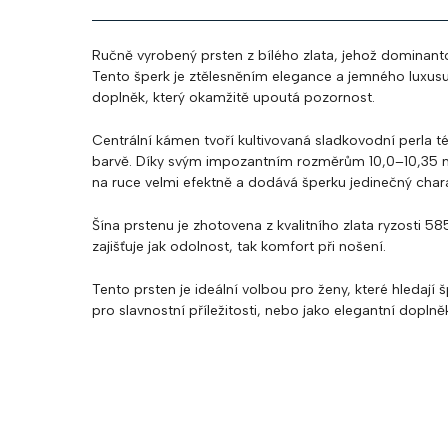
Ručně vyrobený prsten z bílého zlata, jehož dominanto
Tento šperk je ztělesněním elegance a jemného luxusu
doplněk, který okamžitě upoutá pozornost.
Centrální kámen tvoří kultivovaná sladkovodní perla té
barvě. Díky svým impozantním rozměrům 10,0–10,35 
na ruce velmi efektně a dodává šperku jedinečný chara
Šína prstenu je zhotovena z kvalitního zlata ryzosti 5
zajišťuje jak odolnost, tak komfort při nošení.
Tento prsten je ideální volbou pro ženy, které hledají
pro slavnostní příležitosti, nebo jako elegantní dopln