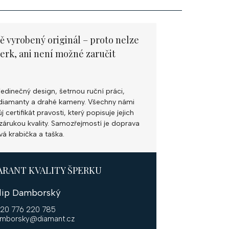
ě vyrobený originál – proto nelze
perk, ani není možné zaručit
jedinečný design, šetrnou ruční práci,
ní diamanty a drahé kameny. Všechny námi
 certifikát pravosti, který popisuje jejich
k zárukou kvality. Samozřejmostí je doprava
vá krabička a taška.
ARANT KVALITY ŠPERKU
ilip Damborský
20 776 220 785
mborsky@diamant.cz