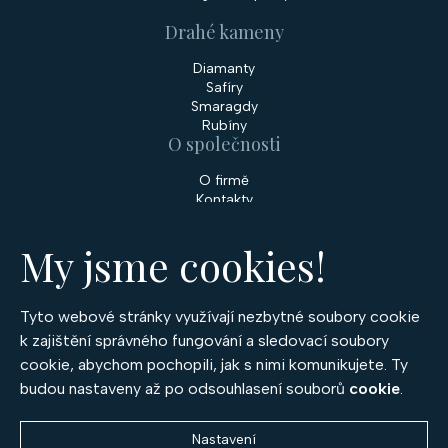
Drahé kameny
Diamanty
Safíry
Smaragdy
Rubíny
O společnosti
O firmě
Kontakty
Prodejny
My jsme cookies!
Služby
Servis šperků
Zakázková výroba šperků
Tyto webové stránky využívají nezbytné soubory cookie
Nakupování
k zajištění správného fungování a sledovací soubory
cookie, abychom pochopili, jak s nimi komunikujete. Ty
Obchodní podmínky
GDPR
budou nastaveny až po odsouhlasení souborů
cookie
.
Cookies
Nastavení