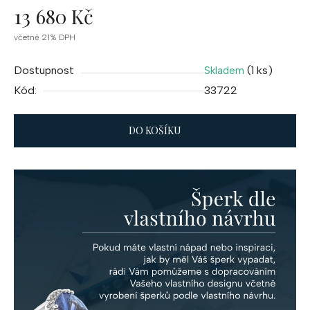
13 680 Kč
Měrná
včetně 21% DPH
cena:
Dostupnost
(1 ks)
Skladem
Kód:
33722
DO KOŠÍKU