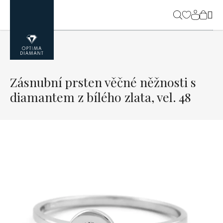
Přejít
na
NÁK
obsah
KOŠ
Zásnubní prsten věčné něžnosti s
diamantem z bílého zlata, vel. 48