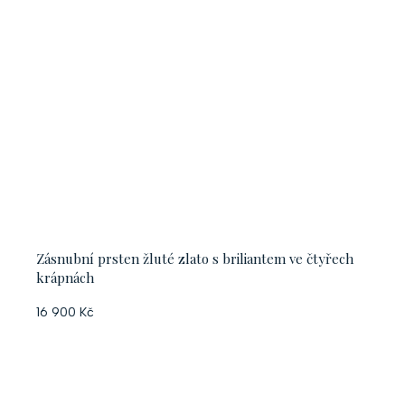
Zásnubní prsten žluté zlato s briliantem ve čtyřech
krápnách
16 900 Kč