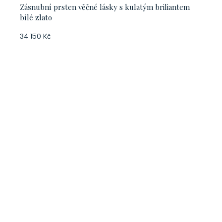
Zásnubní prsten věčné lásky s kulatým briliantem
bílé zlato
34 150 Kč