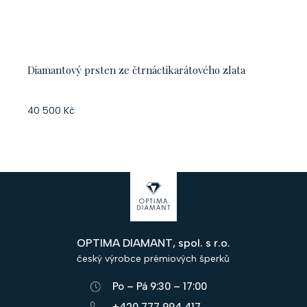
Diamantový prsten ze čtrnáctikarátového zlata
40 500 Kč
Z
á
p
OPTIMA DIAMANT, spol. s r.o.
a
český výrobce prémiových šperků
t
Po – Pá 9:30 – 17:00
í
+420 777 994 417