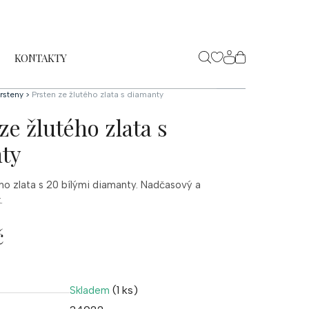
KONTAKTY
NÁKUPNÍ
KOŠÍK
rsteny
>
Prsten ze žlutého zlata s diamanty
ze žlutého zlata s
ty
ho zlata s 20 bílými diamanty. Nadčasový a
.
č
(1 ks)
Skladem