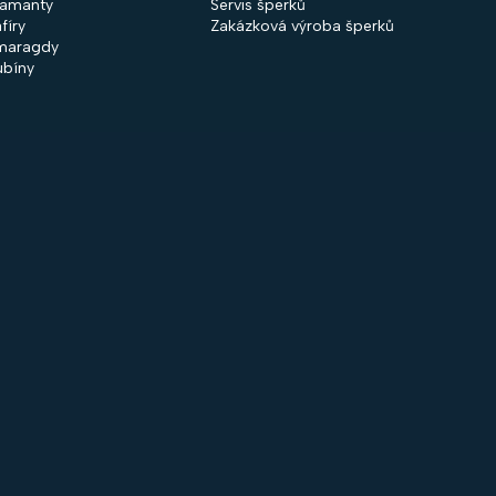
iamanty
Servis šperků
fíry
Zakázková výroba šperků
maragdy
ubíny
 společnosti
Nakupování
firmě
Obchodní podmínky
ntakty
GDPR
rodejny
Cookies