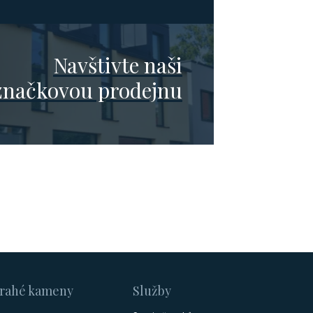
Navštivte naši
značkovou prodejnu
rahé kameny
Služby