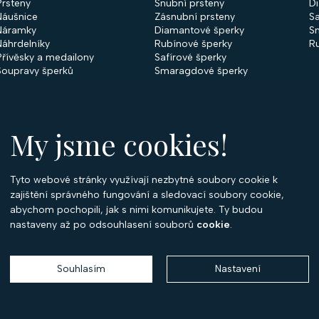
Prsteny
Snubní prsteny
D
Náušnice
Zásnubní prsteny
Sa
Náramky
Diamantové šperky
S
Náhrdelníky
Rubínové šperky
R
Přívěsky a medailony
Safírové šperky
Soupravy šperků
Smaragdové šperky
My jsme cookies!
Tyto webové stránky využívají nezbytné soubory cookie k
O
zajištění správného fungování a sledovací soubory cookie,
abychom pochopili, jak s nimi komunikujete. Ty budou
O 
nastaveny až po odsouhlasení souborů
cookie
.
Ko
P
Souhlasím
Nastavení
Copyright 2026
Optima Diamant
. Všechna práva vyhrazena.
Vytvořil
Shoptet
,
upravil
Stanovskýmarketing.cz