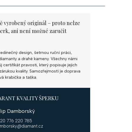
ě vyrobený originál – proto nelze
perk, ani není možné zaručit
jedinečný design, šetrnou ruční práci,
ní diamanty a drahé kameny. Všechny námi
 certifikát pravosti, který popisuje jejich
k zárukou kvality. Samozřejmostí je doprava
vá krabička a taška.
ARANT KVALITY ŠPERKU
ilip Damborský
20 776 220 785
mborsky@diamant.cz