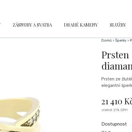
Y
ZÁSNUBY A SVATBA
DRAHÉ KAMENY
SLUŽBY
Domů
>
Šperky
>
P
Prsten 
diaman
Prsten ze žluté
elegantní šperk
21 410 K
Měrná
včetně 21% DPH
cena:
Dostupnost