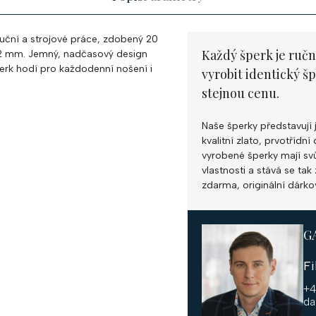
ruční a strojové práce, zdobený 20
Každý šperk je ručn
,2 mm. Jemný, nadčasový design
šperk hodí pro každodenní nošení i
vyrobit identický š
stejnou cenu.
Naše šperky představují 
kvalitní zlato, prvotříd
vyrobené šperky mají svůj
vlastnosti a stává se ta
zdarma, originální dárko
G
F
+4
da