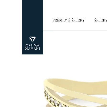
Přejít
na
obsah
PRÉMIOVÉ ŠPERKY
ŠPERK