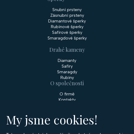
Snubní prsteny
Zásnubní prsteny
Diamantové šperky
Rubínové šperky
Safírové šperky
Smaragdové šperky
Drahé kameny
Diamanty
Safíry
Smaragdy
Rubíny
O společnosti
O firmě
Kontakty
Prodejny
My jsme cookies!
Služby
Servis šperků
Zakázková výroba šperků