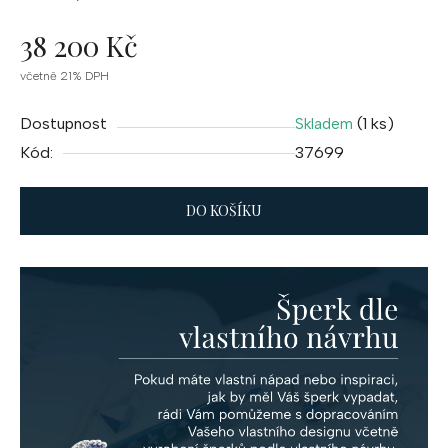
38 200 Kč
Měrná
včetně 21% DPH
cena:
Dostupnost
(1 ks)
Skladem
Kód:
37699
DO KOŠÍKU