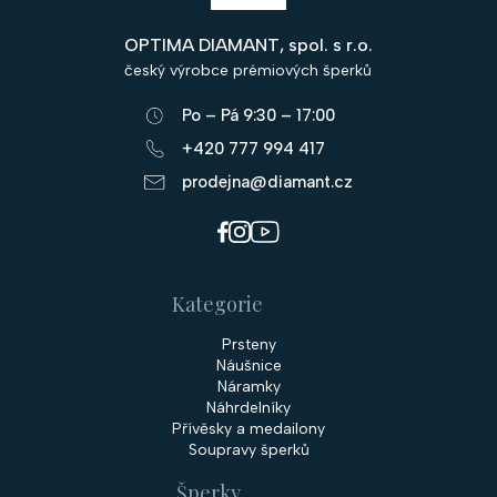
p
OPTIMA DIAMANT, spol. s r.o.
a
český výrobce prémiových šperků
t
Po – Pá 9:30 – 17:00
í
+420 777 994 417
prodejna@diamant.cz
Kategorie
Prsteny
Náušnice
Náramky
Náhrdelníky
Přívěsky a medailony
Soupravy šperků
Šperky