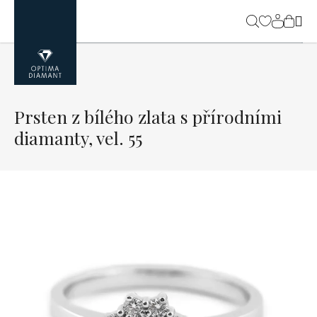
Přejít
na
NÁK
obsah
KOŠ
Prsten z bílého zlata s přírodními
diamanty, vel. 55