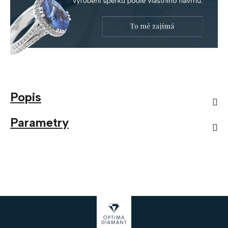
Popis
Parametry
Z
á