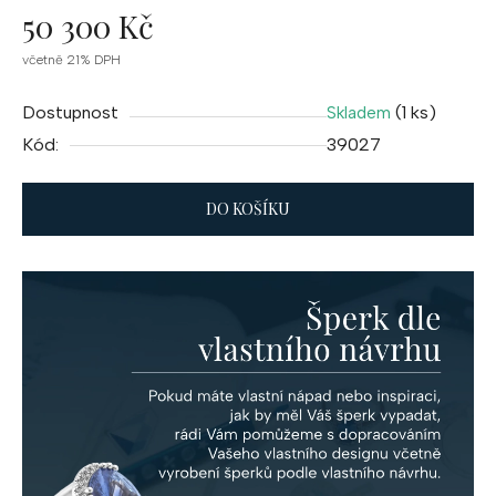
50 300 Kč
Měrná
včetně 21% DPH
cena:
Dostupnost
(1 ks)
Skladem
Kód:
39027
DO KOŠÍKU