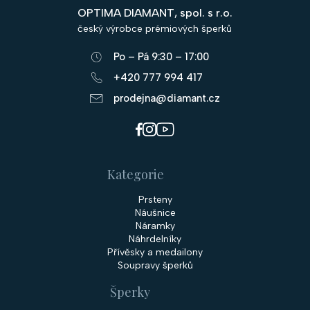
p
OPTIMA DIAMANT, spol. s r.o.
a
český výrobce prémiových šperků
t
Po – Pá 9:30 – 17:00
í
+420 777 994 417
prodejna@diamant.cz
Kategorie
Prsteny
Náušnice
Náramky
Náhrdelníky
Přívěsky a medailony
Soupravy šperků
Šperky