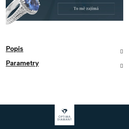
Popis
Parametry
Z
á