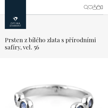
Přejít
na
NÁK
obsah
KOŠ
Prsten z bílého zlata s přírodními
safíry, vel. 56