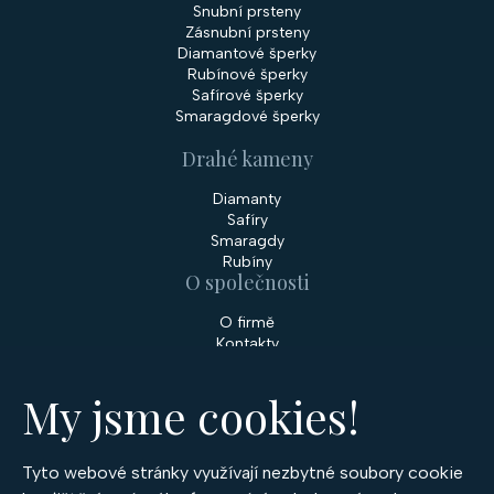
Snubní prsteny
Zásnubní prsteny
Diamantové šperky
Rubínové šperky
Safírové šperky
Smaragdové šperky
Drahé kameny
Diamanty
Safíry
Smaragdy
Rubíny
O společnosti
O firmě
Kontakty
Prodejny
My jsme cookies!
Služby
Servis šperků
Zakázková výroba šperků
Tyto webové stránky využívají nezbytné soubory cookie
Nakupování