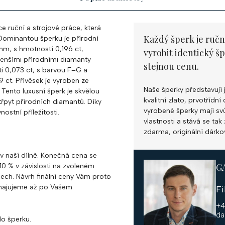
e ruční a strojové práce, která
Každý šperk je ručn
Dominantou šperku je přírodní
mm, s hmotností 0,196 ct,
vyrobit identický š
 menšími přírodními diamanty
stejnou cenu.
i 0,073 ct, s barvou F–G a
 ct. Přívěsek je vyroben ze
Naše šperky představují 
. Tento luxusní šperk je skvělou
kvalitní zlato, prvotříd
třpyt přírodních diamantů. Díky
vyrobené šperky mají svůj
stní příležitosti.
vlastnosti a stává se ta
zdarma, originální dárko
 v naší dílně. Konečná cena se
G
0 % v závislosti na zvoleném
ch. Návrh finální ceny Vám proto
ahajujeme až po Vašem
F
+4
da
o šperku.