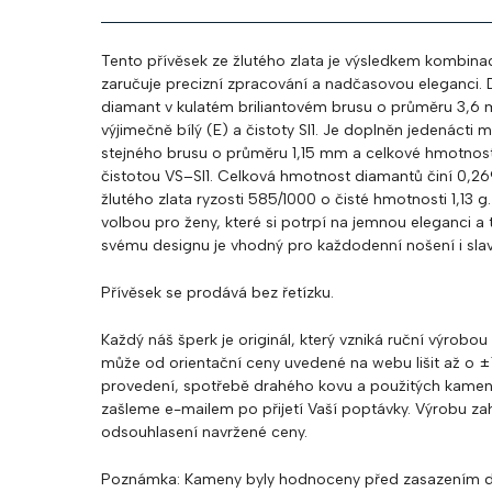
Tento přívěsek ze žlutého zlata je výsledkem kombinac
zaručuje precizní zpracování a nadčasovou eleganci. 
diamant v kulatém briliantovém brusu o průměru 3,6 
výjimečně bílý (E) a čistoty SI1. Je doplněn jedenácti
stejného brusu o průměru 1,15 mm a celkové hmotnost
čistotou VS–SI1. Celková hmotnost diamantů činí 0,269
žlutého zlata ryzosti 585/1000 o čisté hmotnosti 1,13 g
volbou pro ženy, které si potrpí na jemnou eleganci a 
svému designu je vhodný pro každodenní nošení i slavno
Přívěsek se prodává bez řetízku.
Každý náš šperk je originál, který vzniká ruční výrobou
může od orientační ceny uvedené na webu lišit až o ±1
provedení, spotřebě drahého kovu a použitých kamene
zašleme e-mailem po přijetí Vaší poptávky. Výrobu z
odsouhlasení navržené ceny.
Poznámka
: Kameny byly hodnoceny před zasazením d