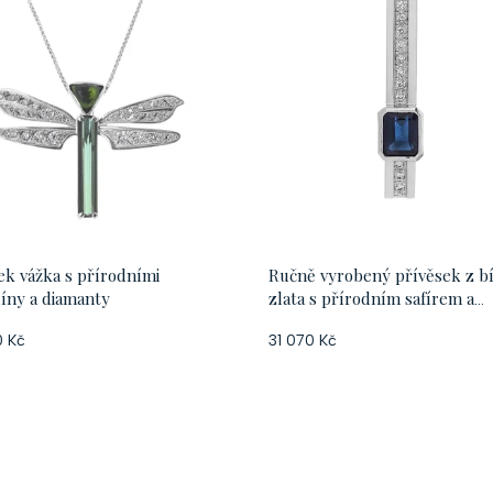
ek vážka s přírodními
Ručně vyrobený přívěsek z b
íny a diamanty
zlata s přírodním safírem a
diamanty
 Kč
31 070 Kč