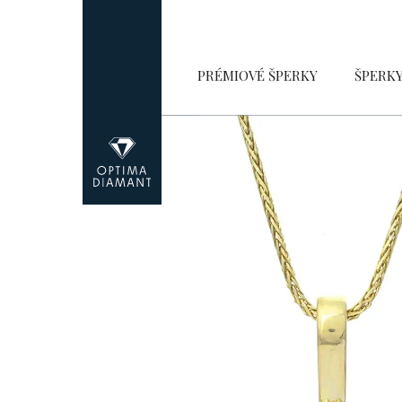
Přejít
na
obsah
PRÉMIOVÉ ŠPERKY
ŠPERK