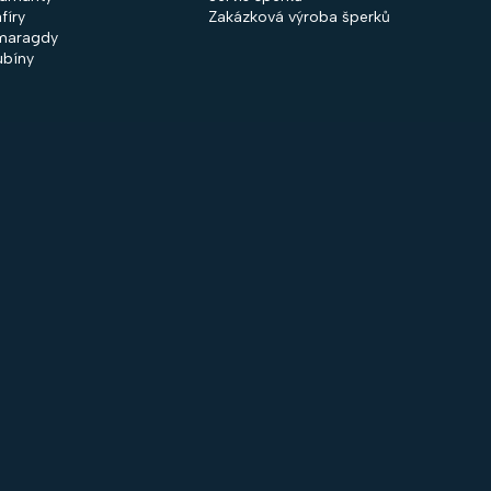
fíry
Zakázková výroba šperků
maragdy
ubíny
 společnosti
Nakupování
firmě
Obchodní podmínky
ntakty
GDPR
rodejny
Cookies