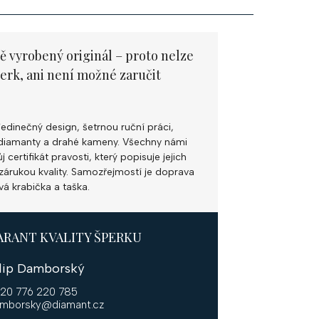
ě vyrobený originál – proto nelze
perk, ani není možné zaručit
jedinečný design, šetrnou ruční práci,
ní diamanty a drahé kameny. Všechny námi
 certifikát pravosti, který popisuje jejich
k zárukou kvality. Samozřejmostí je doprava
vá krabička a taška.
ARANT KVALITY ŠPERKU
ilip Damborský
20 776 220 785
mborsky@diamant.cz