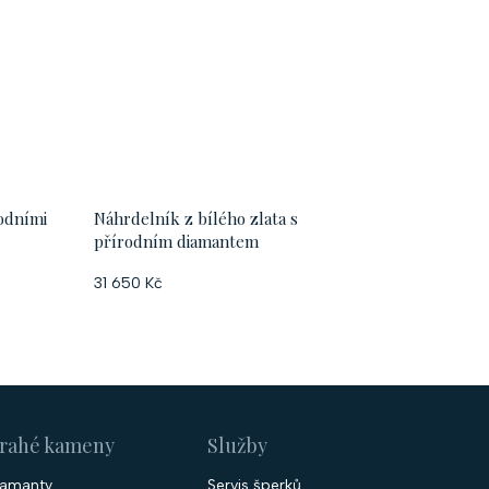
rodními
Náhrdelník z bílého zlata s
přírodním diamantem
31 650 Kč
rahé kameny
Služby
iamanty
Servis šperků