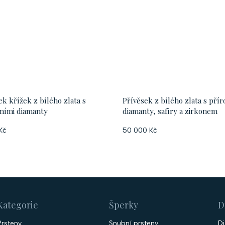
ek křížek z bílého zlata s
Přívěsek z bílého zlata s pří
ními diamanty
diamanty, safíry a zirkonem
Kč
50 000 Kč
Kategorie
Šperky
D
Prsteny
Snubní prsteny
D