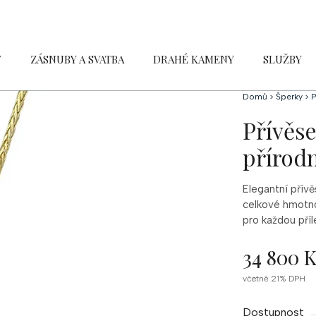
Y
ZÁSNUBY A SVATBA
DRAHÉ KAMENY
SLUŽBY
Domů
>
Šperky
>
P
Přívěse
přírod
Elegantní přív
celkové hmotno
pro každou příl
34 800 
Měrná
včetně 21% DPH
cena:
Dostupnost