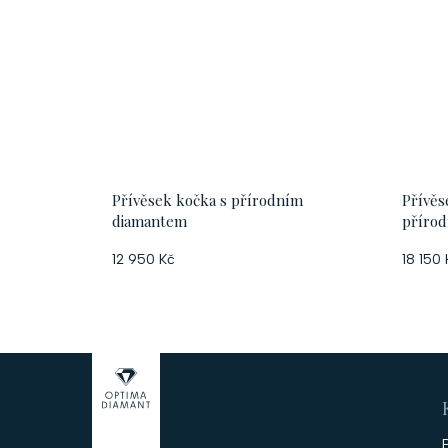
Přívěsek kočka s přírodním
Přívěs
diamantem
přírod
12 950 Kč
18 150 
Z
á