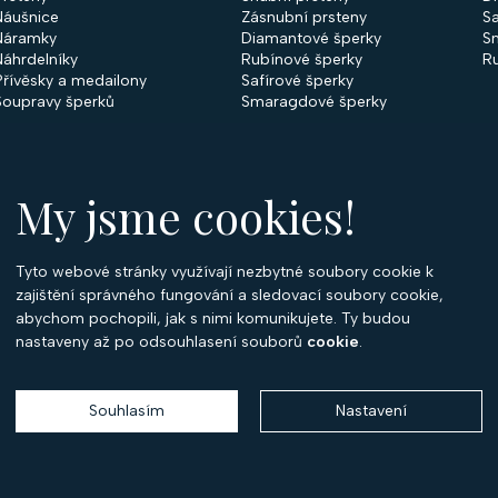
Náušnice
Zásnubní prsteny
Sa
Náramky
Diamantové šperky
S
Náhrdelníky
Rubínové šperky
R
Přívěsky a medailony
Safírové šperky
Soupravy šperků
Smaragdové šperky
My jsme cookies!
Tyto webové stránky využívají nezbytné soubory cookie k
O
zajištění správného fungování a sledovací soubory cookie,
abychom pochopili, jak s nimi komunikujete. Ty budou
O 
nastaveny až po odsouhlasení souborů
cookie
.
Ko
P
Souhlasím
Nastavení
Copyright 2026
Optima Diamant
. Všechna práva vyhrazena.
Vytvořil
Shoptet
,
upravil
Stanovskýmarketing.cz