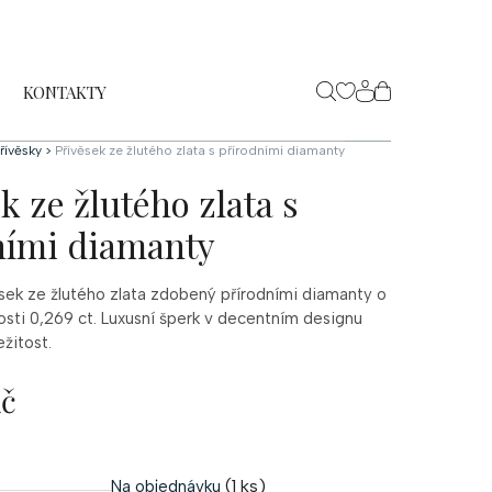
KONTAKTY
NÁKUPNÍ
KOŠÍK
řívěsky
>
Přívěsek ze žlutého zlata s přírodními diamanty
k ze žlutého zlata s
ními diamanty
ěsek ze žlutého zlata zdobený přírodními diamanty o
sti 0,269 ct. Luxusní šperk v decentním designu
ežitost.
Kč
(1 ks)
Na objednávku