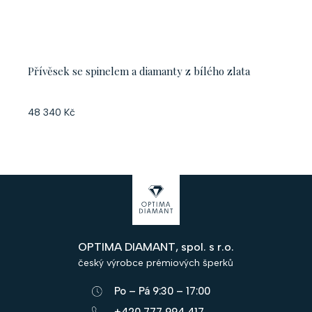
Přívěsek se spinelem a diamanty z bílého zlata
48 340 Kč
Z
á
p
OPTIMA DIAMANT, spol. s r.o.
a
český výrobce prémiových šperků
t
Po – Pá 9:30 – 17:00
í
+420 777 994 417