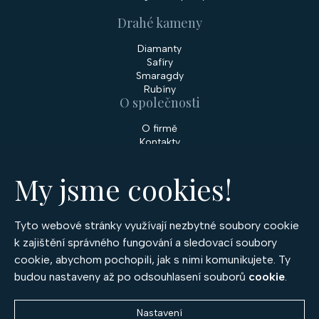
Drahé kameny
Diamanty
Safíry
Smaragdy
Rubíny
O společnosti
O firmě
Kontakty
Prodejny
My jsme cookies!
Služby
Servis šperků
Zakázková výroba šperků
Tyto webové stránky využívají nezbytné soubory cookie
Nakupování
k zajištění správného fungování a sledovací soubory
cookie, abychom pochopili, jak s nimi komunikujete. Ty
Obchodní podmínky
GDPR
budou nastaveny až po odsouhlasení souborů
cookie
.
Cookies
Nastavení