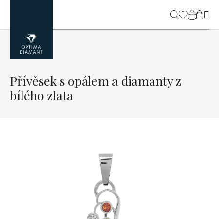
Přejít
na
NÁK
obsah
KOŠ
Přívěsek s opálem a diamanty z
bílého zlata