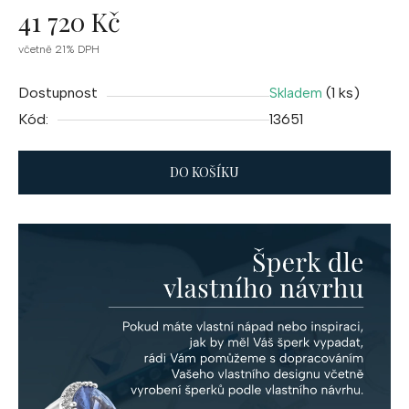
41 720 Kč
Měrná
včetně 21% DPH
cena:
Dostupnost
(1 ks)
Skladem
Kód:
13651
DO KOŠÍKU