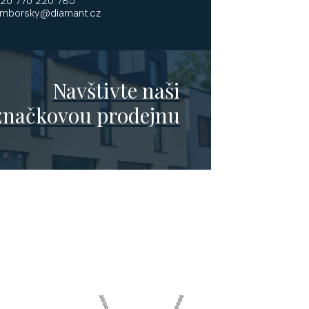
20 776 220 785
mborsky@diamant.cz
Navštivte naši
značkovou prodejnu