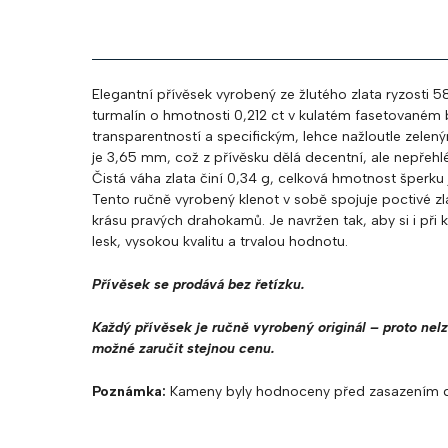
Elegantní přívěsek vyrobený ze žlutého zlata ryzosti 
turmalín o hmotnosti 0,212 ct v kulatém fasetovaném b
transparentností a specifickým, lehce nažloutle zel
je 3,65 mm, což z přívěsku dělá decentní, ale nepřehl
Čistá váha zlata činí 0,34 g, celková hmotnost šperku 
Tento ručně vyrobený klenot v sobě spojuje poctivé zl
krásu pravých drahokamů. Je navržen tak, aby si i př
lesk, vysokou kvalitu a trvalou hodnotu.
Přívěsek se prodává bez řetízku.
Každý přívěsek je ručně vyrobený originál – proto nelz
možné zaručit stejnou cenu.
Poznámka
:
Kameny byly hodnoceny před zasazením d