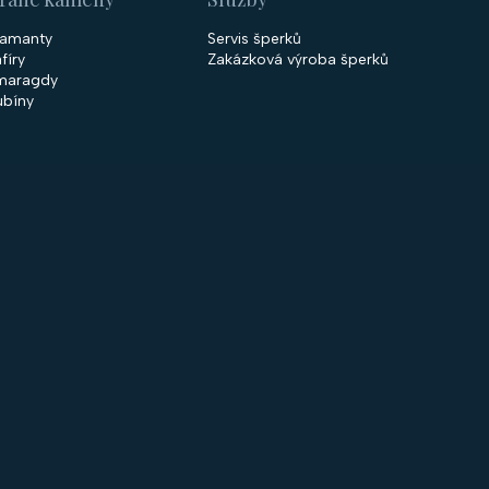
iamanty
Servis šperků
fíry
Zakázková výroba šperků
maragdy
ubíny
 společnosti
Nakupování
firmě
Obchodní podmínky
ntakty
GDPR
rodejny
Cookies