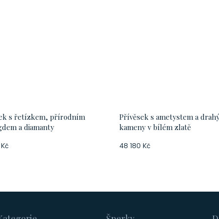
ek s řetízkem, přírodním
Přívěsek s ametystem a drah
gdem a diamanty
kameny v bílém zlatě
 Kč
48 180 Kč
Kategorie
Šperky
D