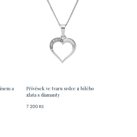
vínem a
Přívěsek ve tvaru srdce z bílého
zlata s diamanty
7 200 Kč