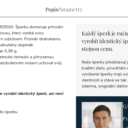
Popis
Parametry
585/1000. Šperku dominuje přírodní
Každý šperk je ručn
rusu, který vyniká svou
eným odstínem. Průměr drahokamu
vyrobit identický š
édnutelný doplněk.
stejnou cenu.
je 0,38 g.
atnické řemeslo a přirozenou
Naše šperky představují 
i každodenním nošení uchoval svůj
kvalitní zlato, prvotříd
vyrobené šperky mají svůj
vlastnosti a stává se ta
zdarma, originální dárko
e vyrobit identický šperk, ani není
G
o šperku.
F