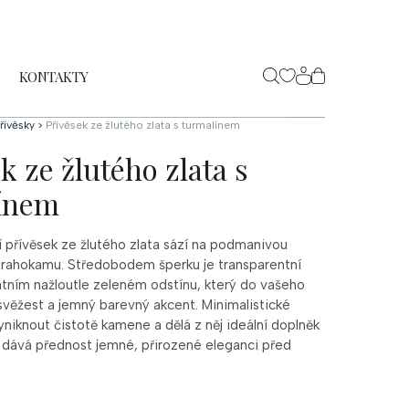
KONTAKTY
NÁKUPNÍ
KOŠÍK
řívěsky
>
Přívěsek ze žlutého zlata s turmalínem
k ze žlutého zlata s
ínem
 přívěsek ze žlutého zlata sází na podmanivou
 drahokamu. Středobodem šperku je transparentní
kátním nažloutle zeleném odstínu, který do vašeho
svěžest a jemný barevný akcent. Minimalistické
niknout čistotě kamene a dělá z něj ideální doplněk
á dává přednost jemné, přirozené eleganci před