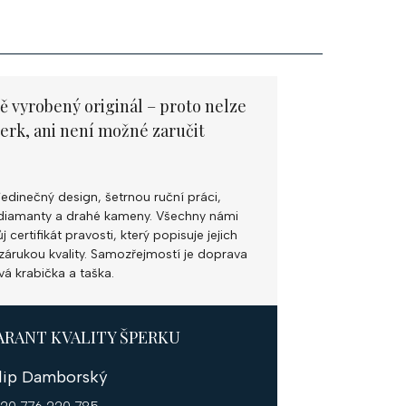
ě vyrobený originál – proto nelze
perk, ani není možné zaručit
jedinečný design, šetrnou ruční práci,
ní diamanty a drahé kameny. Všechny námi
 certifikát pravosti, který popisuje jejich
k zárukou kvality. Samozřejmostí je doprava
vá krabička a taška.
ARANT KVALITY ŠPERKU
ilip Damborský