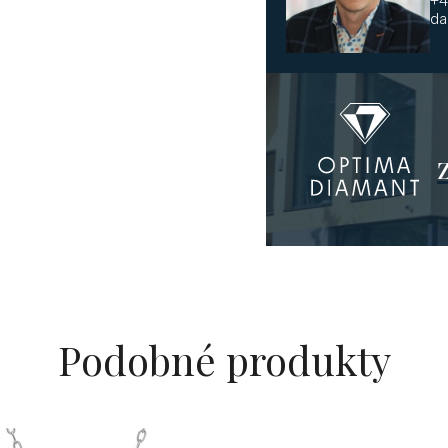
+4
da
Podobné produkty