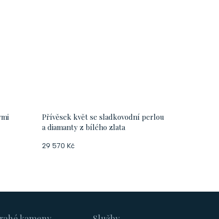
ými
Přívěsek květ se sladkovodní perlou
a diamanty z bílého zlata
29 570 Kč
rahé kameny
Služby