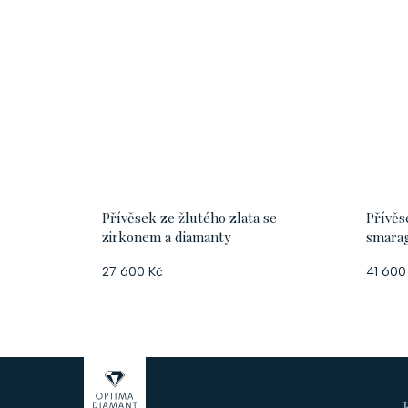
Přívěsek ze žlutého zlata se
Přívěs
zirkonem a diamanty
smara
27 600 Kč
41 600
Z