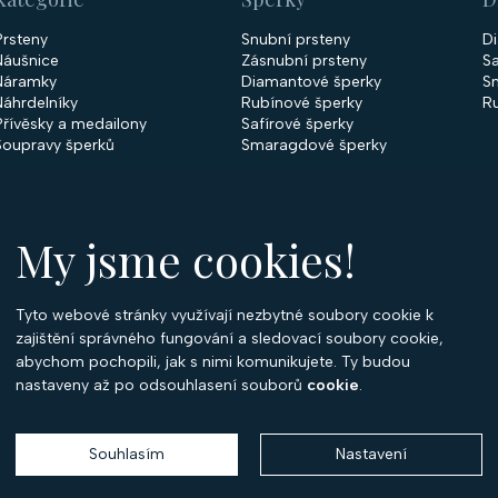
Prsteny
Snubní prsteny
D
Náušnice
Zásnubní prsteny
Sa
Náramky
Diamantové šperky
S
Náhrdelníky
Rubínové šperky
R
Přívěsky a medailony
Safírové šperky
Soupravy šperků
Smaragdové šperky
My jsme cookies!
Tyto webové stránky využívají nezbytné soubory cookie k
O
zajištění správného fungování a sledovací soubory cookie,
abychom pochopili, jak s nimi komunikujete. Ty budou
O 
nastaveny až po odsouhlasení souborů
cookie
.
Ko
P
Souhlasím
Nastavení
Copyright 2026
Optima Diamant
. Všechna práva vyhrazena.