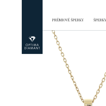
Přejít
na
obsah
PRÉMIOVÉ ŠPERKY
ŠPERK