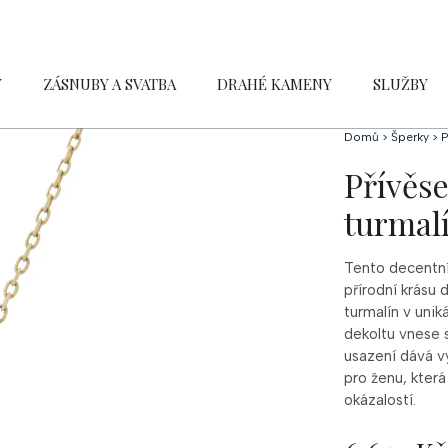
Y
ZÁSNUBY A SVATBA
DRAHÉ KAMENY
SLUŽBY
Domů
>
Šperky
>
P
Přívěse
turmal
Tento decentní
přírodní krásu
turmalín v uni
dekoltu vnese 
usazení dává vy
pro ženu, kter
okázalostí.