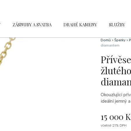
Y
ZÁSNUBY A SVATBA
DRAHÉ KAMENY
SLUŽBY
Domů
>
Šperky
>
P
diamantem
Přívěse
žlutého
diama
Okouzlující pří
ideální jemný a
15 000 K
Měrná
včetně 21% DPH