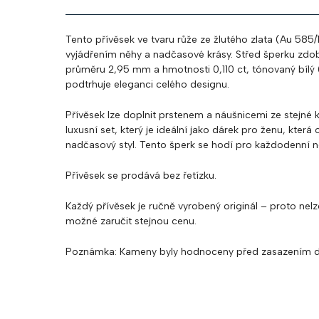
Tento přívěsek ve tvaru růže ze žlutého zlata (Au 585/
vyjádřením něhy a nadčasové krásy. Střed šperku zdobí
průměru 2,95 mm a hmotnosti 0,110 ct, tónovaný bílý (L
podtrhuje eleganci celého designu.
Přívěsek lze doplnit prstenem a náušnicemi ze stejné k
luxusní set, který je ideální jako dárek pro ženu, kter
nadčasový styl. Tento šperk se hodí pro každodenní noše
Přívěsek se prodává bez řetízku.
Každý přívěsek je ručně vyrobený originál – proto nelze
možné zaručit stejnou cenu.
Poznámka
: Kameny byly hodnoceny před zasazením d