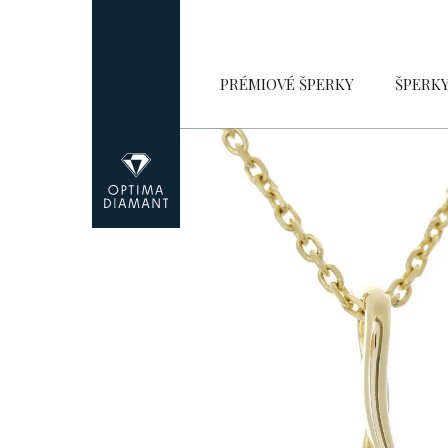
Přejít
na
obsah
PRÉMIOVÉ ŠPERKY
ŠPERK