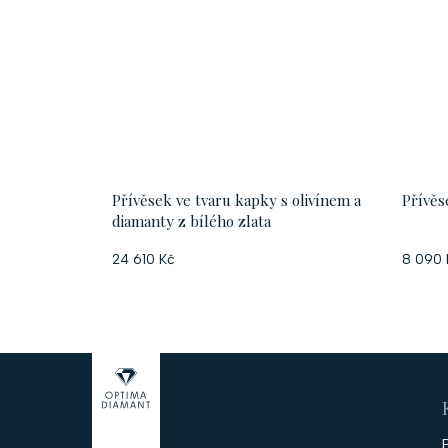
Přívěsek ve tvaru kapky s olivínem a
Přívěs
diamanty z bílého zlata
24 610 Kč
8 090 
Z
á