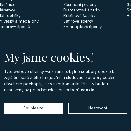
Náušnice
Zásnubní prsteny
Sa
Náramky
Diamantové šperky
S
Náhrdelníky
Rubínové šperky
R
Přívěsky a medailony
Safírové šperky
Soupravy šperků
Smaragdové šperky
My jsme cookies!
Tyto webové stránky využívají nezbytné soubory cookie k
O
zajištění správného fungování a sledovací soubory cookie,
abychom pochopili, jak s nimi komunikujete. Ty budou
O 
nastaveny až po odsouhlasení souborů
cookie
.
Ko
P
Souhlasím
Nastavení
Copyright 2026
Optima Diamant
. Všechna práva vyhrazena.
Vytvořil
Shoptet
,
upravil
Stanovskýmarketing.cz