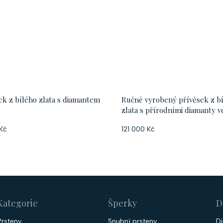
ek z bílého zlata s diamantem
Ručně vyrobený přívěsek z b
zlata s přírodními diamanty v
kapky
Kč
121 000 Kč
Kategorie
Šperky
D
Prsteny
Snubní prsteny
D