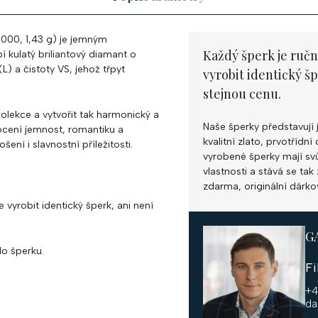
1000, 1,43 g) je jemným
Každý šperk je ručn
 kulatý briliantový diamant o
) a čistoty VS, jehož třpyt
vyrobit identický š
stejnou cenu.
olekce a vytvořit tak harmonický a
Naše šperky představují 
á ocení jemnost, romantiku a
kvalitní zlato, prvotříd
ní i slavnostní příležitosti.
vyrobené šperky mají svůj
vlastnosti a stává se ta
zdarma, originální dárko
 vyrobit identický šperk, ani není
G
o šperku.
F
+4
da