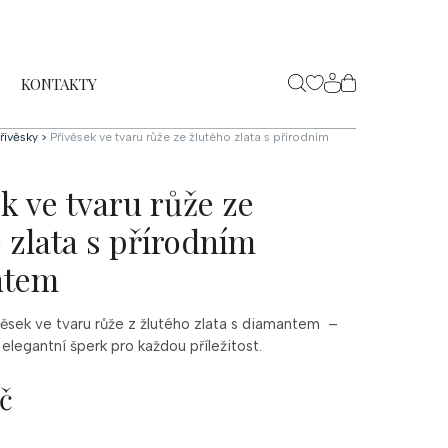
KONTAKTY
NÁKUPNÍ
KOŠÍK
řívěsky
>
Přívěsek ve tvaru růže ze žlutého zlata s přírodním
k ve tvaru růže ze
 zlata s přírodním
ntem
věsek ve tvaru růže z žlutého zlata s diamantem –
 elegantní šperk pro každou příležitost.
č