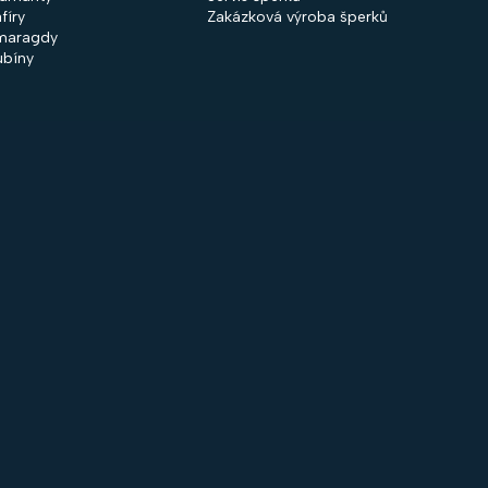
fíry
Zakázková výroba šperků
maragdy
ubíny
 společnosti
Nakupování
firmě
Obchodní podmínky
ntakty
GDPR
rodejny
Cookies