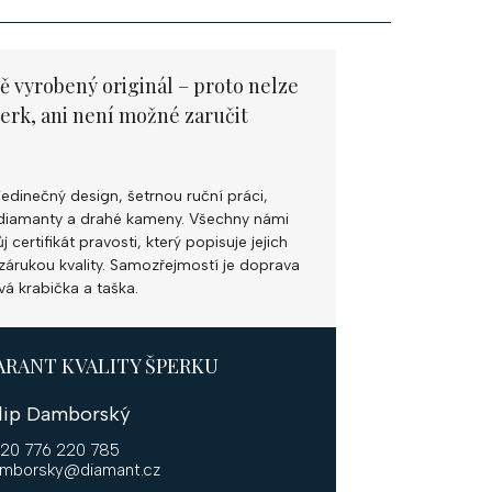
ě vyrobený originál – proto nelze
perk, ani není možné zaručit
jedinečný design, šetrnou ruční práci,
ní diamanty a drahé kameny. Všechny námi
 certifikát pravosti, který popisuje jejich
k zárukou kvality. Samozřejmostí je doprava
vá krabička a taška.
ARANT KVALITY ŠPERKU
ilip Damborský
20 776 220 785
mborsky@diamant.cz