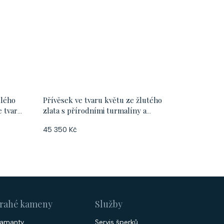
ílého
Přívěsek ve tvaru květu ze žlutého
e tvaru
zlata s přírodními turmalíny a
mořskou perlou Tahiti
45 350 Kč
rahé kameny
Služby
iamanty
Servis šperků