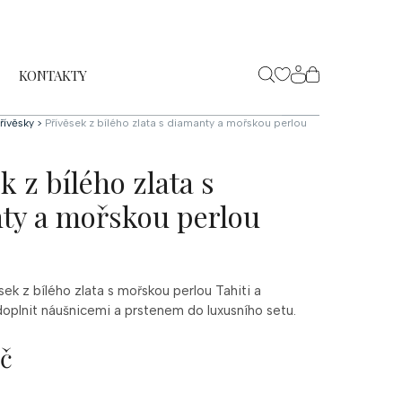
KONTAKTY
NÁKUPNÍ
KOŠÍK
řívěsky
>
Přívěsek z bílého zlata s diamanty a mořskou perlou
k z bílého zlata s
ty a mořskou perlou
sek z bílého zlata s mořskou perlou Tahiti a
doplnit náušnicemi a prstenem do luxusního setu.
Kč