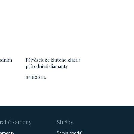
rodním
Přívěsek ze žlutého zlata s
přírodními diamanty
34 800 Kč
rahé kameny
Služby
iamanty
Servis šperků