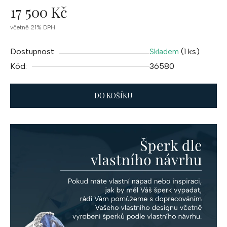
17 500 Kč
Měrná
včetně 21% DPH
cena:
Dostupnost
(1 ks)
Skladem
Kód:
36580
DO KOŠÍKU