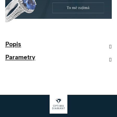
Popis
Parametry
Z
á