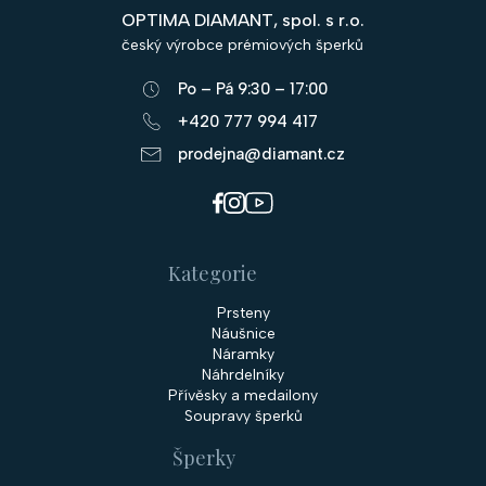
p
OPTIMA DIAMANT, spol. s r.o.
a
český výrobce prémiových šperků
t
Po – Pá 9:30 – 17:00
í
+420 777 994 417
prodejna@diamant.cz
Kategorie
Prsteny
Náušnice
Náramky
Náhrdelníky
Přívěsky a medailony
Soupravy šperků
Šperky