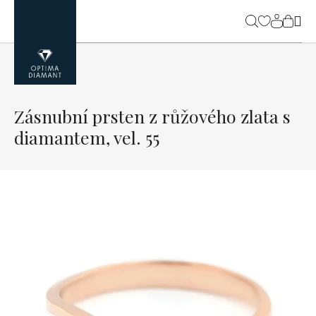
Přejít
na
NÁK
obsah
KOŠ
Zásnubní prsten z růžového zlata s
diamantem, vel. 55