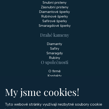
Snubní prsteny
Zásnubní prsteny
Diamantové šperky
Rubínové šperky
Safírové šperky
Smaragdové šperky
Drahé kameny
Diamanty
Safíry
Smaragdy
Rubíny
O společnosti
O firmě
Kontakty
Prodejny
My jsme cookies!
Služby
Servis šperků
Zakázková výroba šperků
Tyto webové stránky využívají nezbytné soubory cookie
Nakupování