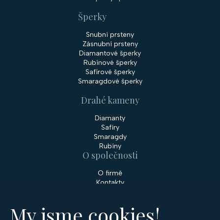
Šperky
Snubní prsteny
Zásnubní prsteny
Diamantové šperky
Rubínové šperky
Safírové šperky
Smaragdové šperky
Drahé kameny
Diamanty
Safíry
Smaragdy
Rubíny
O společnosti
O firmě
Kontakty
Prodejny
My jsme cookies!
Služby