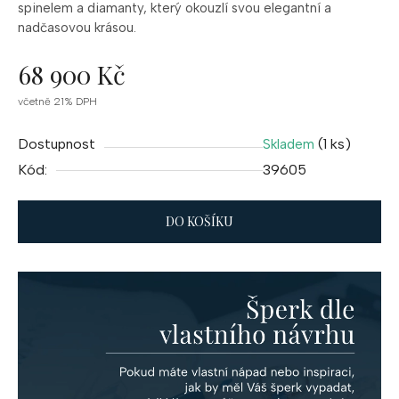
spinelem a diamanty, který okouzlí svou elegantní a
nadčasovou krásou.
68 900 Kč
Měrná
včetně 21% DPH
cena:
Dostupnost
(1 ks)
Skladem
Kód:
39605
DO KOŠÍKU