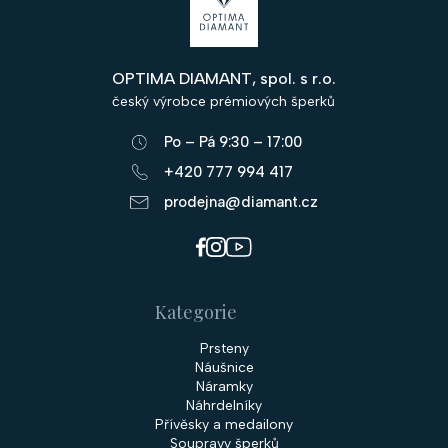
á
p
OPTIMA DIAMANT, spol. s r.o.
a
český výrobce prémiových šperků
t
Po – Pá 9:30 – 17:00
í
+420 777 994 417
prodejna@diamant.cz
Kategorie
Prsteny
Náušnice
Náramky
Náhrdelníky
Přívěsky a medailony
Soupravy šperků