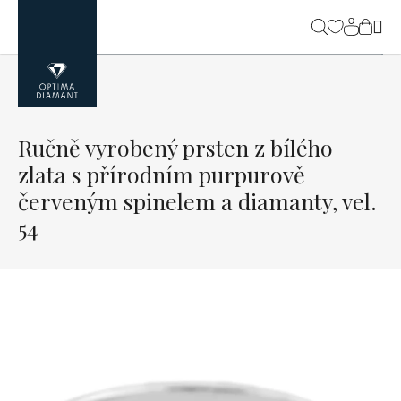
Přejít
na
NÁK
obsah
KOŠ
Ručně vyrobený prsten z bílého
zlata s přírodním purpurově
červeným spinelem a diamanty, vel.
54