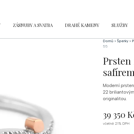
Y
ZÁSNUBY A SVATBA
DRAHÉ KAMENY
SLUŽBY
Domů
>
Šperky
>
P
55
Prsten 
safírem
Moderní prsten
22 briliantovým
originalitou.
39 350 K
Měrná
včetně 21% DPH
cena: