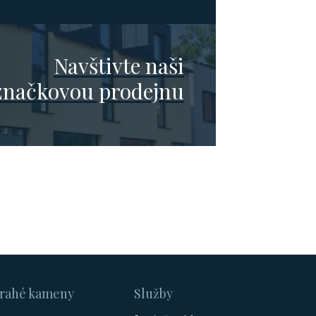
Navštivte naši
značkovou prodejnu
rahé kameny
Služby