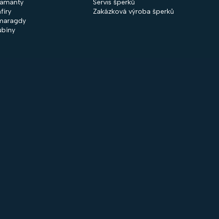
iamanty
Servis šperků
fíry
Zakázková výroba šperků
maragdy
ubíny
 společnosti
Nakupování
firmě
Obchodní podmínky
ntakty
GDPR
rodejny
Cookies