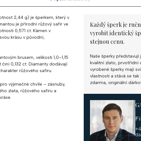
tnost 2,44 g) je šperkem, který v
Každý šperk je ručn
antou je přírodní růžový safír ve
tnosti 0,571 ct. Kámen v
vyrobit identický š
 svou krásu v původní,
stejnou cenu.
Naše šperky představují 
antovým brusem, velikosti 1,0–1,15
kvalitní zlato, prvotříd
 činí 0,132 ct. Diamanty dodávají
vyrobené šperky mají svůj
charakter růžového safíru.
vlastnosti a stává se ta
zdarma, originální dárko
pro výjimečné chvíle – zásnuby,
ého zlata, růžového safíru a
kráse.
G
F
+4
da