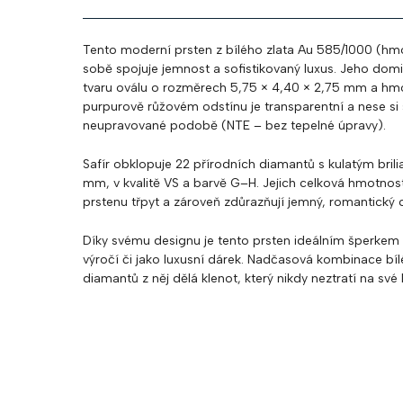
Tento moderní prsten z bílého zlata Au 585/1000 (hmo
sobě spojuje jemnost a sofistikovaný luxus. Jeho domin
tvaru oválu o rozměrech 5,75 × 4,40 × 2,75 mm a hmo
purpurově růžovém odstínu je transparentní a nese si
neupravované podobě (NTE – bez tepelné úpravy).
Safír obklopuje 22 přírodních diamantů s kulatým brili
mm, v kvalitě VS a barvě G–H. Jejich celková hmotnost
prstenu třpyt a zároveň zdůrazňují jemný, romantický 
Díky svému designu je tento prsten ideálním šperkem 
výročí či jako luxusní dárek. Nadčasová kombinace bíl
diamantů z něj dělá klenot, který nikdy neztratí na své 