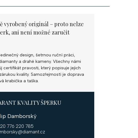
ě vyrobený originál – proto nelze
perk, ani není možné zaručit
jedinečný design, šetrnou ruční práci,
ní diamanty a drahé kameny. Všechny námi
 certifikát pravosti, který popisuje jejich
k zárukou kvality. Samozřejmostí je doprava
vá krabička a taška.
ARANT KVALITY ŠPERKU
ilip Damborský
20 776 220 785
mborsky@diamant.cz