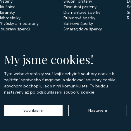
Prsteny
Snubní prsteny
D
Náušnice
Zásnubní prsteny
Sa
Náramky
Diamantové šperky
S
Náhrdelníky
Rubínové šperky
R
Přívěsky a medailony
Safírové šperky
Soupravy šperků
Smaragdové šperky
My jsme cookies!
Tyto webové stránky využívají nezbytné soubory cookie k
O
zajištění správného fungování a sledovací soubory cookie,
abychom pochopili, jak s nimi komunikujete. Ty budou
O 
nastaveny až po odsouhlasení souborů
cookie
.
Ko
P
Souhlasím
Nastavení
Copyright 2026
Optima Diamant
. Všechna práva vyhrazena.
Vytvořil
Shoptet
,
upravil
Stanovskýmarketing.cz