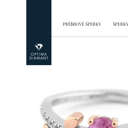
Přejít
na
obsah
PRÉMIOVÉ ŠPERKY
ŠPERK