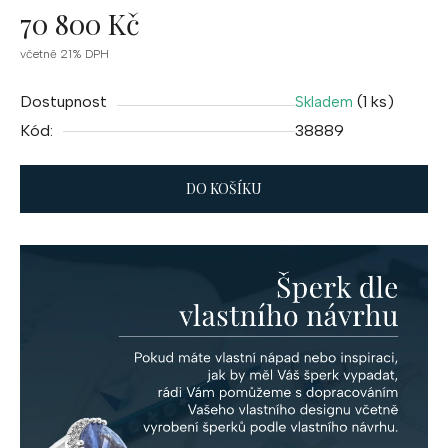
70 800 Kč
Měrná
včetně 21% DPH
cena:
Dostupnost
(1 ks)
Skladem
Kód:
38889
DO KOŠÍKU