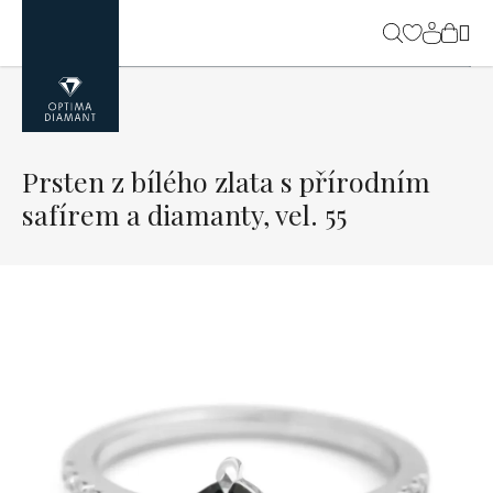
Přejít
na
NÁK
obsah
KOŠ
Prsten z bílého zlata s přírodním
safírem a diamanty, vel. 55