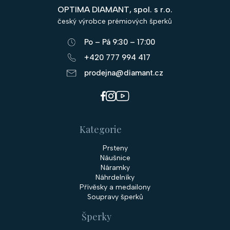
p
OPTIMA DIAMANT, spol. s r.o.
a
český výrobce prémiových šperků
t
Po – Pá 9:30 – 17:00
í
+420 777 994 417
prodejna@diamant.cz
Kategorie
Prsteny
Náušnice
Náramky
Náhrdelníky
Přívěsky a medailony
Soupravy šperků
Šperky