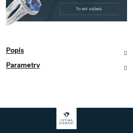
Popis
Parametry
Z
á