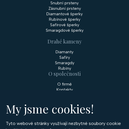
Snubní prsteny
Zásnubní prsteny
Diamantové šperky
Rubínové šperky
Safírové šperky
Smaragdové šperky
Drahé kameny
Diamanty
Safíry
Smaragdy
Rubíny
O společnosti
O firmě
Kontakty
Prodejny
My jsme cookies!
Služby
Servis šperků
Zakázková výroba šperků
Tyto webové stránky využívají nezbytné soubory cookie
Nakupování