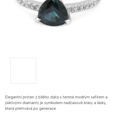
Elegantní prsten z bílého zlata s temně modrým safírem a
jiskřivými diamanty je symbolem nadčasové krásy a lásky,
která přetrvává po generace.