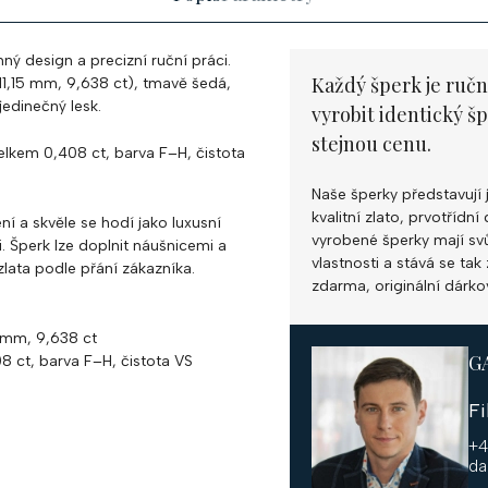
mný design a precizní ruční práci.
Každý šperk je ručn
–11,15 mm, 9,638 ct), tmavě šedá,
jedinečný lesk.
vyrobit identický š
stejnou cenu.
elkem 0,408 ct, barva F–H, čistota
Naše šperky představují 
kvalitní zlato, prvotříd
í a skvěle se hodí jako luxusní
vyrobené šperky mají svůj
i. Šperk lze doplnit náušnicemi a
vlastnosti a stává se ta
zlata podle přání zákazníka.
zdarma, originální dárko
5 mm, 9,638 ct
G
8 ct, barva F–H, čistota VS
F
+4
da