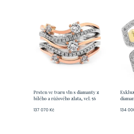
Prsten ve tvaru vln s diamanty z
Exkluz
bílého a růžového zlata, vel. 56
diaman
kombin
137 070 Kč
134 00
vel. 55