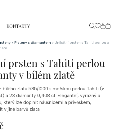
KONTAKTY
NÁKUPNÍ
KOŠÍK
rsteny
>
Prsteny s diamantem
>
Unikátní prsten s Tahiti perlou a
latě
í prsten s Tahiti perlou
nty v bílém zlatě
z bílého zlata 585/1000 s mořskou perlou Tahiti (ø
ct) a 23 diamanty 0,408 ct. Elegantní, výrazný a
, který lze doplnit náušnicemi a přívěskem,
t v jiné barvě zlata.
č