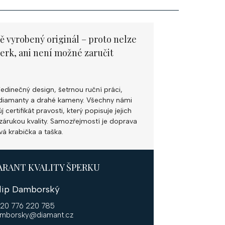
ě vyrobený originál – proto nelze
perk, ani není možné zaručit
jedinečný design, šetrnou ruční práci,
ní diamanty a drahé kameny. Všechny námi
 certifikát pravosti, který popisuje jejich
k zárukou kvality. Samozřejmostí je doprava
vá krabička a taška.
ARANT KVALITY ŠPERKU
ilip Damborský
20 776 220 785
mborsky@diamant.cz