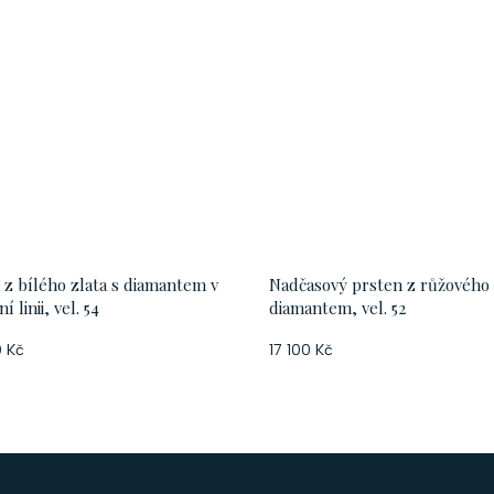
 z bílého zlata s diamantem v
Nadčasový prsten z růžového 
 linii, vel. 54
diamantem, vel. 52
 Kč
17 100 Kč