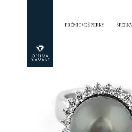
Přejít
na
obsah
PRÉMIOVÉ ŠPERKY
ŠPERK