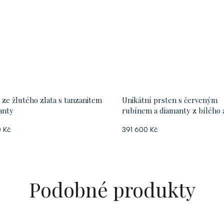
 ze žlutého zlata s tanzanitem
Unikátní prsten s červeným
anty
rubínem a diamanty z bílého 
růžového zlata, vel. 56
 Kč
391 600 Kč
Podobné produkty