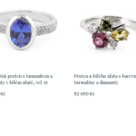
tní prsten s tanzanitem a
Prsten z bílého zlata s barev
y v bílém zlatě, vel. 55
turmalíny a diamanty
 Kč
52 650 Kč