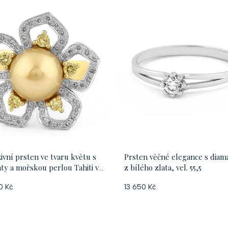
ivní prsten ve tvaru květu s
Prsten věčné elegance s dia
ty a mořskou perlou Tahiti v
z bílého zlata, vel. 55,5
aci žlutého a bílého zlata,
0 Kč
13 650 Kč