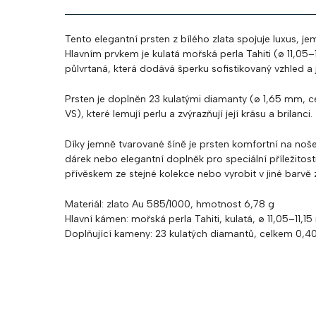
Tento elegantní prsten z bílého zlata spojuje luxus, je
Hlavním prvkem je kulatá mořská perla Tahiti (ø 11,05
půlvrtaná, která dodává šperku sofistikovaný vzhled a 
Prsten je doplněn 23 kulatými diamanty (ø 1,65 mm, c
VS), které lemují perlu a zvýrazňují její krásu a brilanci.
Díky jemně tvarované šíně je prsten komfortní na nošen
dárek nebo elegantní doplněk pro speciální příležitost
přívěskem ze stejné kolekce nebo vyrobit v jiné barvě 
Materiál: zlato Au 585/1000, hmotnost 6,78 g
Hlavní kámen: mořská perla Tahiti, kulatá, ø 11,05–11,1
Doplňující kameny: 23 kulatých diamantů, celkem 0,40