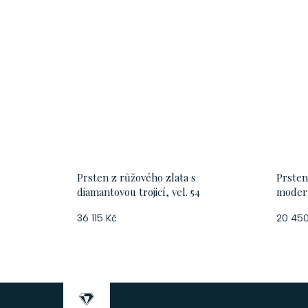
Prsten z růžového zlata s
Prsten
diamantovou trojicí, vel. 54
moderní
36 115 Kč
20 450
Z