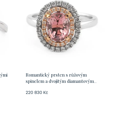
nými
Romantický prsten s růžovým
spinelem a dvojitým diamantovým
orámováním v kombinaci bílo
220 830 Kč
růžového zlata, vel. 56