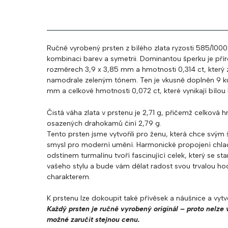
Ručně vyrobený prsten z bílého zlata ryzosti 585/1000,
kombinaci barev a symetrii. Dominantou šperku je přír
rozměrech 3,9 x 3,85 mm a hmotnosti 0,314 ct, který
namodrale zeleným tónem. Ten je vkusně doplněn 9 kus
mm a celkové hmotnosti 0,072 ct, které vynikají bílou 
Čistá váha zlata v prstenu je 2,71 g, přičemž celková
osazených drahokamů činí 2,79 g.
Tento prsten jsme vytvořili pro ženu, která chce svým 
smysl pro moderní umění. Harmonické propojení chlad
odstínem turmalínu tvoří fascinující celek, který se 
vašeho stylu a bude vám dělat radost svou trvalou 
charakterem.
K prstenu lze dokoupit také přívěsek a náušnice a vytvo
Každý prsten je ručně vyrobený originál – proto nelze v
možné zaručit stejnou cenu.