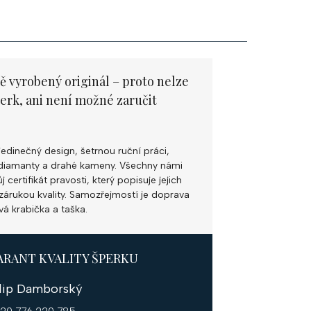
ě vyrobený originál – proto nelze
perk, ani není možné zaručit
jedinečný design, šetrnou ruční práci,
ní diamanty a drahé kameny. Všechny námi
 certifikát pravosti, který popisuje jejich
k zárukou kvality. Samozřejmostí je doprava
vá krabička a taška.
ARANT KVALITY ŠPERKU
ilip Damborský