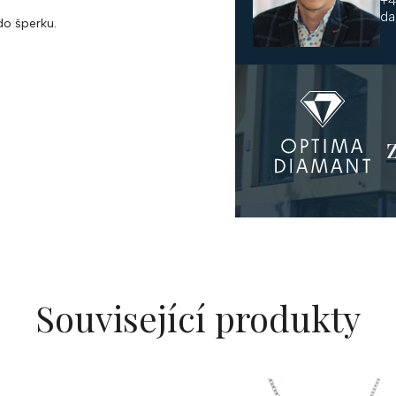
+4
da
o šperku.
Související produkty