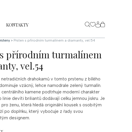
KONTAKTY
NÁKUPNÍ
KOŠÍK
rsteny
>
Prsten s přírodním turmalínem a diamanty, vel.54
 s přírodním turmalínem
nty, vel.54
 netradičních drahokamů v tomto prstenu z bílého
 dominuje vzácný, lehce namodrale zelený turmalín.
 centrálního kamene podtrhuje moderní charakter
linie devíti briliantů dodávají celku jemnou jiskru. Je
a pro ženu, která hledá originální kousek s osobitým
ží po doplňku, který vybočuje z řady svou
istým designem.