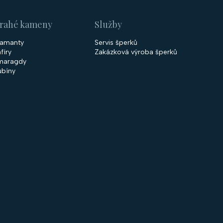
rahé kameny
Služby
iamanty
Servis šperků
fíry
Zakázková výroba šperků
maragdy
ubíny
 společnosti
Nakupování
firmě
Obchodní podmínky
ntakty
GDPR
rodejny
Cookies