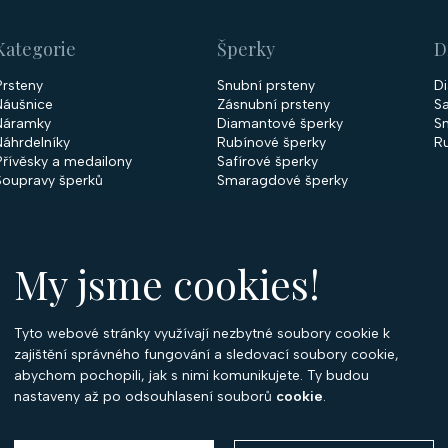
Kategorie
Šperky
D
Prsteny
Snubní prsteny
D
Náušnice
Zásnubní prsteny
Sa
Náramky
Diamantové šperky
S
Náhrdelníky
Rubínové šperky
R
Přívěsky a medailony
Safírové šperky
Soupravy šperků
Smaragdové šperky
My jsme cookies!
Tyto webové stránky využívají nezbytné soubory cookie k
O
zajištění správného fungování a sledovací soubory cookie,
abychom pochopili, jak s nimi komunikujete. Ty budou
O 
nastaveny až po odsouhlasení souborů
cookie
.
Ko
P