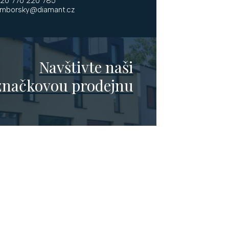
20 776 220 785
mborsky@diamant.cz
Navštivte naši
značkovou prodejnu