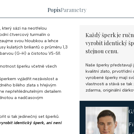
Popis
Parametry
 který sází na neotřelou
Každý šperk je ručn
odní čtvercový turmalín o
 zaujme svou hloubkou a lehce
vyrobit identický š
y kulatých briliantů o průměru 1,3
stejnou cenu.
barvou (G-H) a čistotou VS-SI1.
Naše šperky představují 
 hmotnost šperku včetně všech
kvalitní zlato, prvotříd
vyrobené šperky mají svůj
šperkem vyjádřit nezávislost a
vlastnosti a stává se ta
ného bílého zlata s hřejivým
zdarma, originální dárko
stane nepřehlédnutelným detailem
hodnotou a nadčasovým
G
řit si tak jedinečný set šperků.
yrobit identický šperk, ani není
F