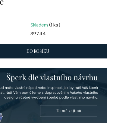
č
(1 ks)
Skladem
39744
DO KOŠÍKU