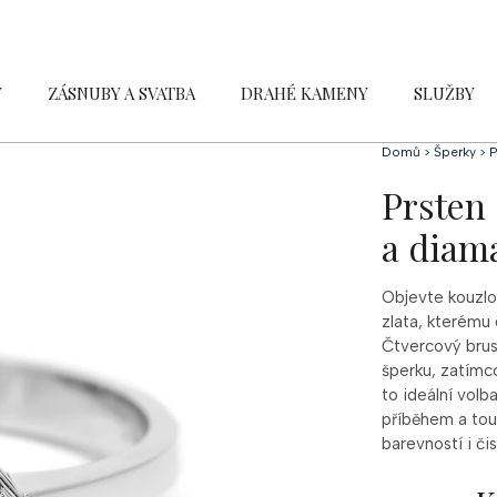
Y
ZÁSNUBY A SVATBA
DRAHÉ KAMENY
SLUŽBY
Domů
>
Šperky
>
P
Prsten
a diama
Objevte kouzlo
zlata, kterému
Čtvercový brus
šperku, zatímco 
to ideální volb
příběhem a tou
barevností i č