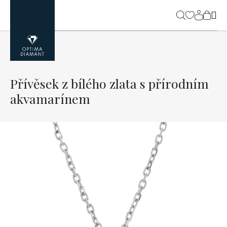
Přejít
na
NÁK
obsah
KOŠ
Přívěsek z bílého zlata s přírodním
akvamarínem