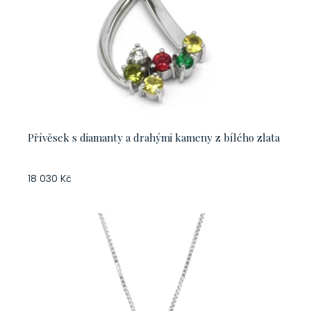
Přívěsek s diamanty a drahými kameny z bílého zlata
18 030 Kč