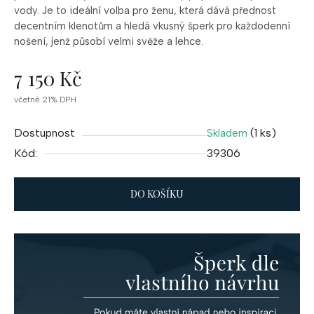
vody. Je to ideální volba pro ženu, která dává přednost
decentním klenotům a hledá vkusný šperk pro každodenní
nošení, jenž působí velmi svěže a lehce.
7 150 Kč
Měrná
včetně 21% DPH
cena:
Dostupnost
(1 ks)
Skladem
Kód:
39306
DO KOŠÍKU