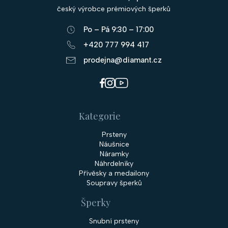
a
český výrobce prémiových šperků
t
Po – Pá 9:30 – 17:00
í
+420 777 994 417
prodejna@diamant.cz
Kategorie
Prsteny
Náušnice
Náramky
Náhrdelníky
Přívěsky a medailony
Soupravy šperků
Šperky
Snubní prsteny