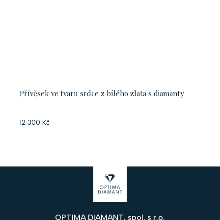
Přívěsek ve tvaru srdce z bílého zlata s diamanty
12 300 Kč
Z
á
p
OPTIMA DIAMANT, spol. s r.o.