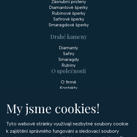
Zásnubní prsteny
Diamantové šperky
Rubínové šperky
Safírové šperky
Smaragdové šperky
Drahé kameny
Diamanty
Safíry
Smaragdy
Rubíny
O společnosti
O firmě
Kontakty
Prodejny
My jsme cookies!
Služby
Servis šperků
Zakázková výroba šperků
Tyto webové stránky využívají nezbytné soubory cookie
Nakupování
k zajištění správného fungování a sledovací soubory