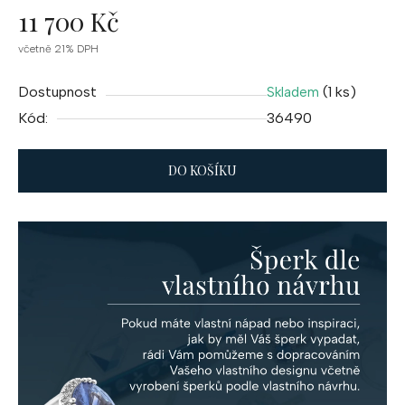
11 700 Kč
Měrná
včetně 21% DPH
cena:
Dostupnost
(1 ks)
Skladem
Kód:
36490
DO KOŠÍKU