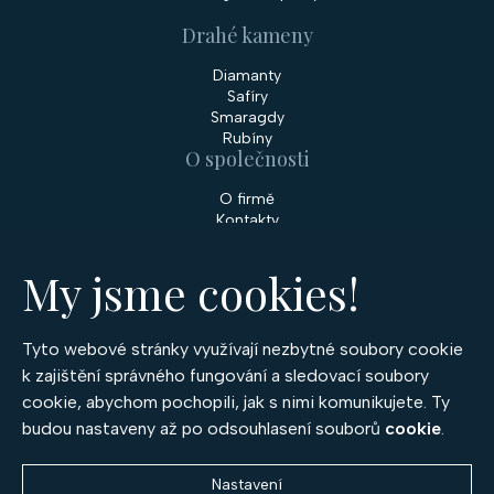
Drahé kameny
Diamanty
Safíry
Smaragdy
Rubíny
O společnosti
O firmě
Kontakty
Prodejny
My jsme cookies!
Služby
Servis šperků
Zakázková výroba šperků
Tyto webové stránky využívají nezbytné soubory cookie
Nakupování
k zajištění správného fungování a sledovací soubory
cookie, abychom pochopili, jak s nimi komunikujete. Ty
Obchodní podmínky
GDPR
budou nastaveny až po odsouhlasení souborů
cookie
.
Cookies
Nastavení