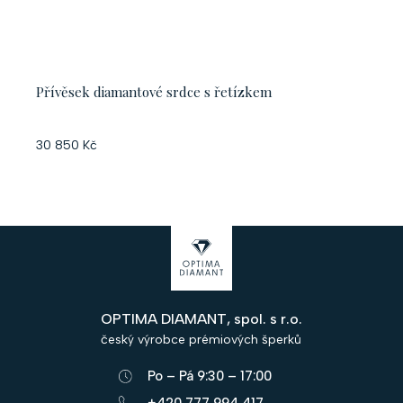
Přívěsek diamantové srdce s řetízkem
30 850 Kč
Z
á
p
OPTIMA DIAMANT, spol. s r.o.
a
český výrobce prémiových šperků
t
Po – Pá 9:30 – 17:00
í
+420 777 994 417