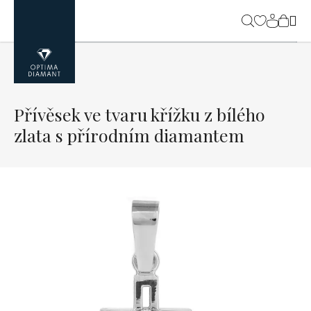
Přejít
na
NÁK
obsah
KOŠ
Přívěsek ve tvaru křížku z bílého
zlata s přírodním diamantem