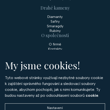
Drahé kameny
Diamanty
Safíry
Smaragdy
Rubíny
O společnosti
O firmě
Kontakty
Prodejny
My jsme cookies!
Služby
Servis šperků
Zakázková výroba šperků
Tyto webové stránky využívají nezbytné soubory cookie
Nakupování
k zajištění správného fungování a sledovací soubory
cookie, abychom pochopili, jak s nimi komunikujete. Ty
Obchodní podmínky
GDPR
budou nastaveny až po odsouhlasení souborů
cookie
.
Cookies
Nastavení