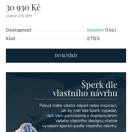
30 930 Kč
Měrná
včetně 21% DPH
cena:
Dostupnost
(1 ks)
Skladem
Kód:
27123
DO KOŠÍKU