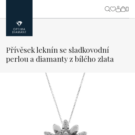
Přejít
na
NÁK
obsah
KOŠ
Přívěsek leknín se sladkovodní
perlou a diamanty z bílého zlata