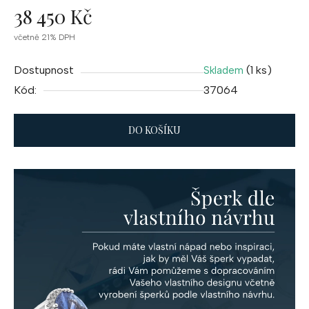
38 450 Kč
Měrná
včetně 21% DPH
cena:
Dostupnost
(1 ks)
Skladem
Kód:
37064
DO KOŠÍKU