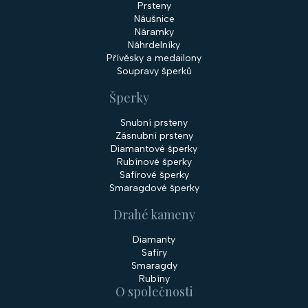
Prsteny
Náušnice
Náramky
Náhrdelníky
Přívěsky a medailony
Soupravy šperků
Šperky
Snubní prsteny
Zásnubní prsteny
Diamantové šperky
Rubínové šperky
Safírové šperky
Smaragdové šperky
Drahé kameny
Diamanty
Safíry
Smaragdy
Rubíny
O společnosti