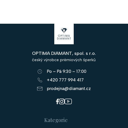
Z
á
p
OPTIMA DIAMANT, spol. s r.o.
a
český výrobce prémiových šperků
t
Po – Pá 9:30 – 17:00
í
+420 777 994 417
prodejna@diamant.cz
Kategorie