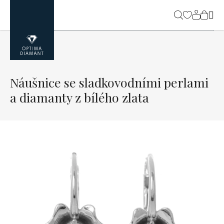
Přejít
na
NÁK
obsah
KOŠ
Náušnice se sladkovodními perlami
a diamanty z bílého zlata