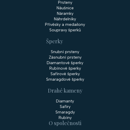
Prsteny
Náušnice
Náramky
Náhrdelníky
Přívěsky a medailony
Soupravy šperků
Šperky
Snubní prsteny
Zásnubní prsteny
Diamantové šperky
Rubínové šperky
Safírové šperky
Smaragdové šperky
Drahé kameny
Diamanty
Safíry
Smaragdy
Rubíny
O společnosti