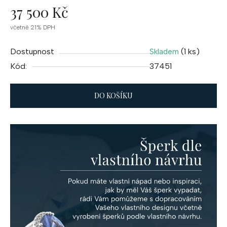
37 500 Kč
Měrná
včetně 21% DPH
cena:
Dostupnost
(1 ks)
Skladem
Kód:
37451
DO KOŠÍKU