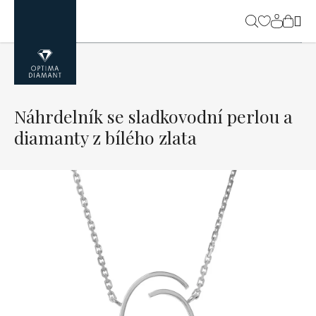
Přejít
na
NÁK
obsah
KOŠ
Náhrdelník se sladkovodní perlou a
diamanty z bílého zlata