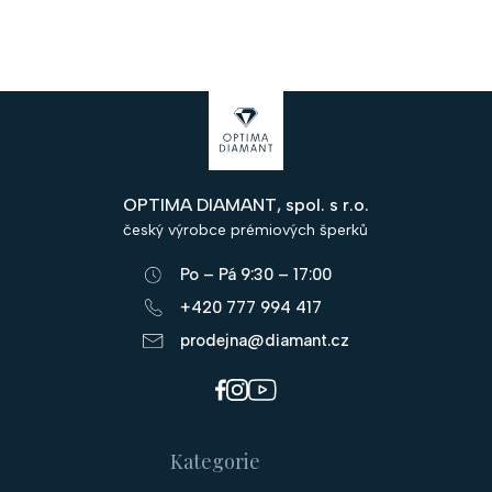
Z
á
p
OPTIMA DIAMANT, spol. s r.o.
a
český výrobce prémiových šperků
t
Po – Pá 9:30 – 17:00
í
+420 777 994 417
prodejna@diamant.cz
Kategorie