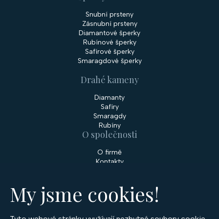
Snubní prsteny
Zásnubní prsteny
Diamantové šperky
Rubínové šperky
Safírové šperky
Smaragdové šperky
Drahé kameny
Diamanty
Safíry
Smaragdy
Rubíny
O společnosti
O firmě
Kontakty
Prodejny
My jsme cookies!
Služby
Servis šperků
Zakázková výroba šperků
Tyto webové stránky využívají nezbytné soubory cookie