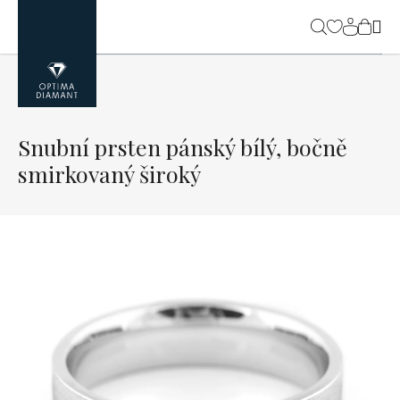
Přejít
na
NÁK
obsah
KOŠ
Snubní prsten pánský bílý, bočně
smirkovaný široký