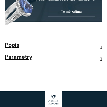
Popis
Parametry
Z
á