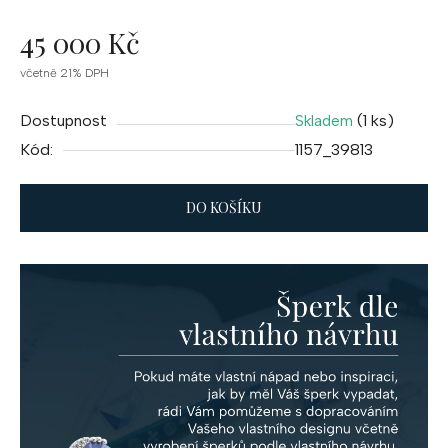
45 000 Kč
Měrná
včetně 21% DPH
cena:
Dostupnost
(1 ks)
Skladem
Kód:
1157_39813
DO KOŠÍKU