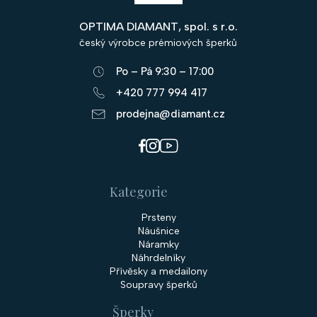
p
OPTIMA DIAMANT, spol. s r.o.
a
český výrobce prémiových šperků
t
Po – Pá 9:30 – 17:00
í
+420 777 994 417
prodejna@diamant.cz
Kategorie
Prsteny
Náušnice
Náramky
Náhrdelníky
Přívěsky a medailony
Soupravy šperků
Šperky