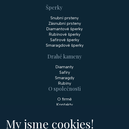
Šperky
Snubní prsteny
Zásnubní prsteny
Diamantové šperky
Rubínové šperky
Safírové šperky
Smaragdové šperky
Drahé kameny
Diamanty
Safíry
Smaragdy
Rubíny
O společnosti
O firmě
Kontakty
Prodejny
My jsme cookies!
Služby