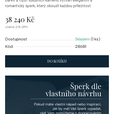
barev a třpyt luxusních kamenů vytváří elegantní a
romantický šperk, který okouzlí každou příležitost.
38 240 Kč
Měrná
včetně 21% DPH
cena:
Dostupnost
(1 ks)
Skladem
Kód:
28681
DO KOŠÍKU