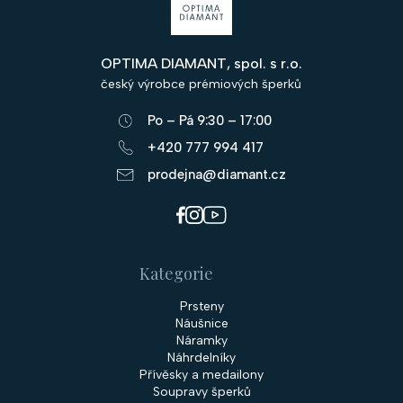
á
p
OPTIMA DIAMANT, spol. s r.o.
a
český výrobce prémiových šperků
t
Po – Pá 9:30 – 17:00
í
+420 777 994 417
prodejna@diamant.cz
Kategorie
Prsteny
Náušnice
Náramky
Náhrdelníky
Přívěsky a medailony
Soupravy šperků