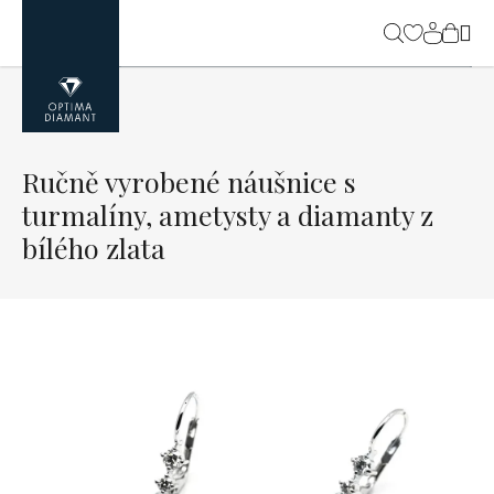
Přejít
na
NÁK
obsah
KOŠ
Ručně vyrobené náušnice s
turmalíny, ametysty a diamanty z
bílého zlata