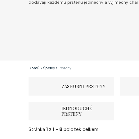
dodávají každému prstenu jedinečný a výjimečný chara
Domů
>
Šperky
>
Prsteny
ZÁSNUBNÍ PRSTENY
JEDNODUCHÉ
PRSTENY
Stránka
1
z
1
-
8
položek celkem