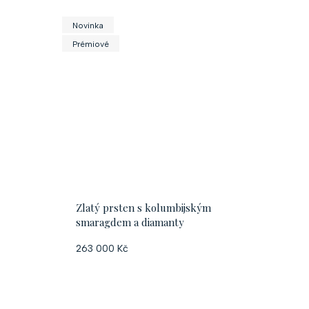
k
Novinka
Prémiové
t
ů
Zlatý prsten s kolumbijským
smaragdem a diamanty
 55
263 000 Kč