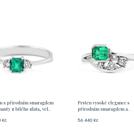
en s přírodním smaragdem
Prsten vysoké elegance s
manty z bílého zlata, vel.
přírodním smaragdem a
diamanty z bílého zlata, vel
0 Kč
56 440 Kč