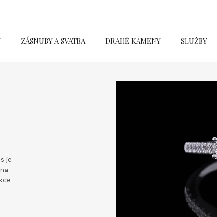
Y
ZÁSNUBY A SVATBA
DRAHÉ KAMENY
SLUŽBY
s je
 na
ekce