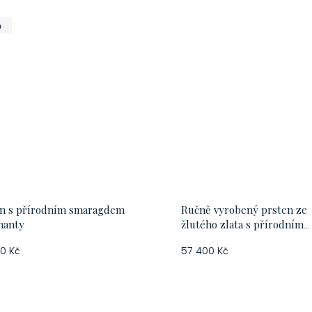
a
en s přírodním smaragdem
Ručně vyrobený prsten ze
manty
žlutého zlata s přírodním
smaragdem a diamanty, vel.
0 Kč
57 400 Kč
O