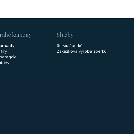
rahé kameny
Služby
iamanty
Servis šperků
fíry
Zakázková výroba šperků
maragdy
ubíny
 společnosti
Nakupování