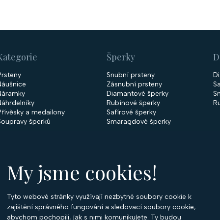
v
l
á
d
a
Kategorie
Šperky
D
c
Prsteny
Snubní prsteny
D
í
Náušnice
Zásnubní prsteny
Sa
Náramky
Diamantové šperky
S
p
Náhrdelníky
Rubínové šperky
R
r
Přívěsky a medailony
Safírové šperky
Soupravy šperků
Smaragdové šperky
v
k
y
My jsme cookies!
v
ý
p
Tyto webové stránky využívají nezbytné soubory cookie k
O
i
zajištění správného fungování a sledovací soubory cookie,
abychom pochopili, jak s nimi komunikujete. Ty budou