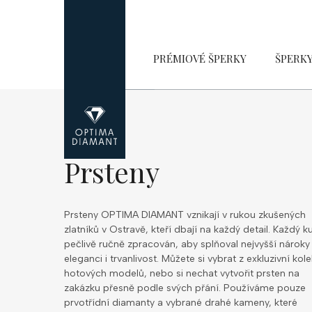
Přejít
na
obsah
PRÉMIOVÉ ŠPERKY
ŠPERK
Prsteny
Prsteny OPTIMA DIAMANT vznikají v rukou zkušených
zlatníků v Ostravě, kteří dbají na každý detail. Každý ku
pečlivě ručně zpracován, aby splňoval nejvyšší nároky
eleganci i trvanlivost. Můžete si vybrat z exkluzivní kol
hotových modelů, nebo si nechat vytvořit prsten na
zakázku přesně podle svých přání. Používáme pouze
prvotřídní diamanty a vybrané drahé kameny, které