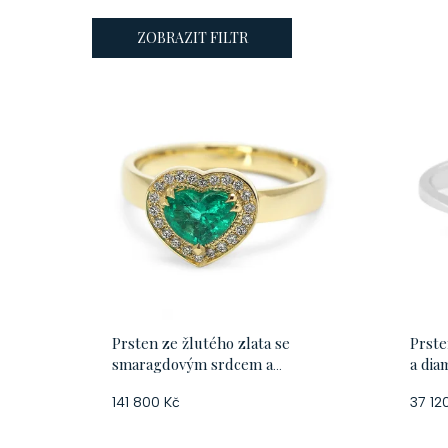
ZOBRAZIT FILTR
V
ý
p
i
s
p
Prsten ze žlutého zlata se
Prst
r
smaragdovým srdcem a
a dia
diamantovou aurou, vel. 54
52,5
o
141 800 Kč
37 12