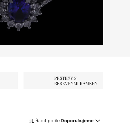
PRSTENY S
BEREVNÝMI KAMENY
Ř
Řadit podle:
Doporučujeme