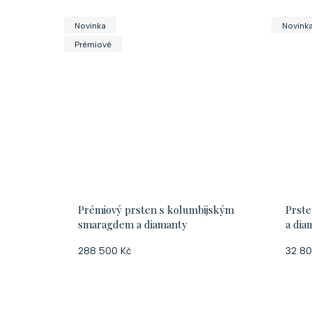
d
Novinka
Novink
u
Prémiové
k
t
ů
Prémiový prsten s kolumbijským
Prst
smaragdem a diamanty
a dia
288 500 Kč
32 80