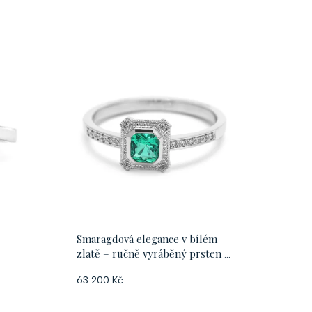
a
z
e
n
í
p
r
o
Smaragdová elegance v bílém
zlatě – ručně vyráběný prsten s
d
. 57
diamanty, vel. 55
63 200 Kč
u