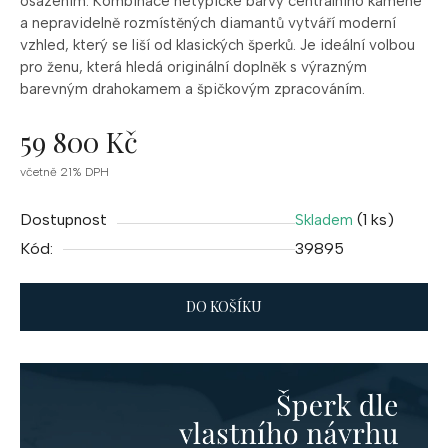
osázením. Kombinace netypické barvy centrálního kamene
a nepravidelně rozmístěných diamantů vytváří moderní
vzhled, který se liší od klasických šperků. Je ideální volbou
pro ženu, která hledá originální doplněk s výrazným
barevným drahokamem a špičkovým zpracováním.
59 800 Kč
Měrná
včetně 21% DPH
cena:
Dostupnost
(1 ks)
Skladem
Kód:
39895
DO KOŠÍKU