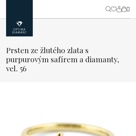
Přejít
na
NÁK
obsah
KOŠ
Prsten ze žlutého zlata s
purpurovým safírem a diamanty,
vel. 56