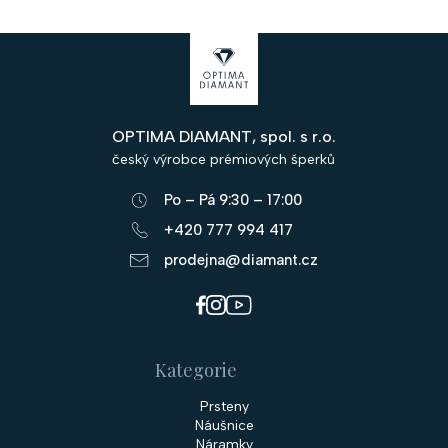
Z
á
p
OPTIMA DIAMANT, spol. s r.o.
a
český výrobce prémiových šperků
t
Po – Pá 9:30 – 17:00
í
+420 777 994 417
prodejna@diamant.cz
Kategorie
Prsteny
Náušnice
Náramky