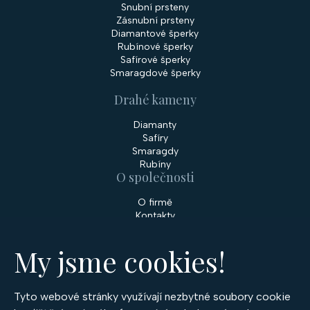
Snubní prsteny
Zásnubní prsteny
Diamantové šperky
Rubínové šperky
Safírové šperky
Smaragdové šperky
Drahé kameny
Diamanty
Safíry
Smaragdy
Rubíny
O společnosti
O firmě
Kontakty
Prodejny
My jsme cookies!
Služby
Servis šperků
Zakázková výroba šperků
Tyto webové stránky využívají nezbytné soubory cookie
Nakupování