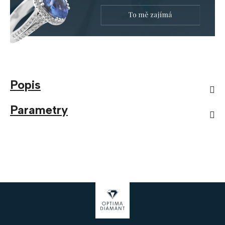
Popis
Parametry
Z
á