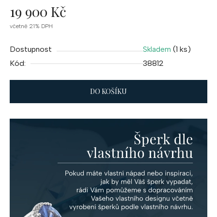
19 900 Kč
Měrná
včetně 21% DPH
cena:
Dostupnost
(1 ks)
Skladem
Kód:
38812
DO KOŠÍKU