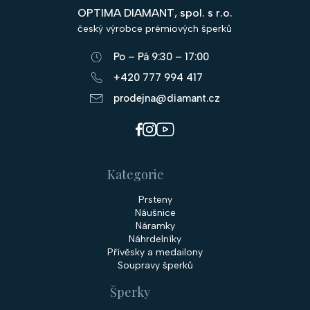
p
OPTIMA DIAMANT, spol. s r.o.
a
český výrobce prémiových šperků
t
Po – Pá 9:30 – 17:00
í
+420 777 994 417
prodejna@diamant.cz
Kategorie
Prsteny
Náušnice
Náramky
Náhrdelníky
Přívěsky a medailony
Soupravy šperků
Šperky