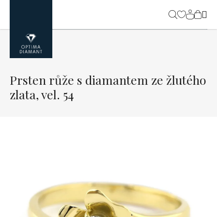
Přejít
na
NÁK
obsah
KOŠ
Prsten růže s diamantem ze žlutého
zlata, vel. 54