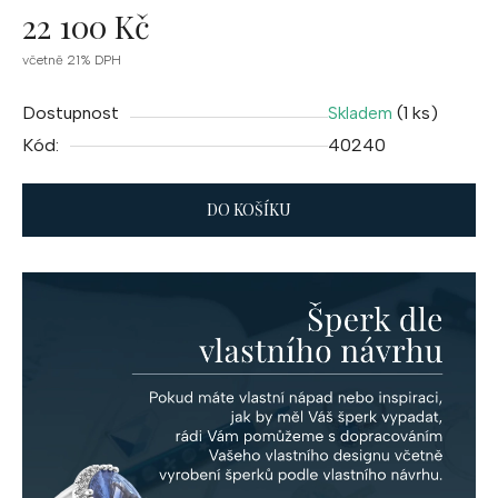
22 100 Kč
Měrná
včetně 21% DPH
cena:
Dostupnost
(1 ks)
Skladem
Kód:
40240
DO KOŠÍKU