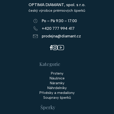
p
OPTIMA DIAMANT, spol. s r.o.
a
český výrobce prémiových šperků
t
Po – Pá 9:30 – 17:00
í
+420 777 994 417
prodejna@diamant.cz
Kategorie
Prsteny
Náušnice
Náramky
Náhrdelníky
Přívěsky a medailony
Soupravy šperků
Šperky