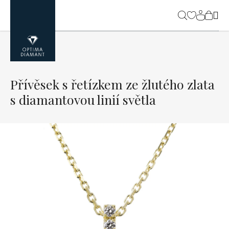
Přejít
na
NÁK
obsah
KOŠ
Přívěsek s řetízkem ze žlutého zlata
s diamantovou linií světla