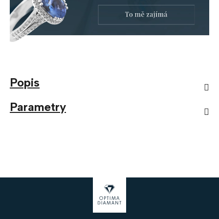
Popis
Parametry
Z
á