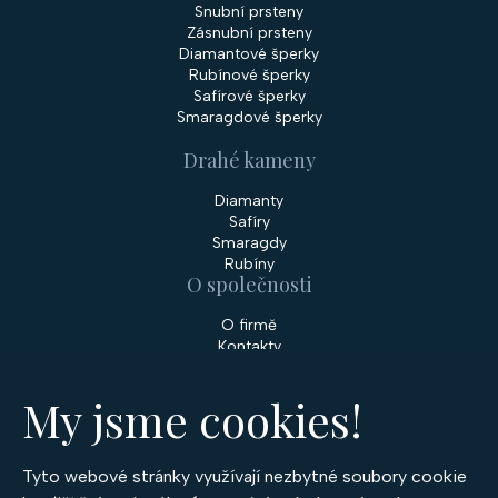
Snubní prsteny
Zásnubní prsteny
Diamantové šperky
Rubínové šperky
Safírové šperky
Smaragdové šperky
Drahé kameny
Diamanty
Safíry
Smaragdy
Rubíny
O společnosti
O firmě
Kontakty
Prodejny
My jsme cookies!
Služby
Servis šperků
Zakázková výroba šperků
Tyto webové stránky využívají nezbytné soubory cookie
Nakupování